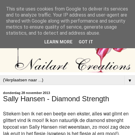
This site uses cookies from Google to deliver its services
and to analyze traffic. Your IP address and user-agent are
shared with Google along with performance and security
metrics to ensure quality of service, generate usage
statistics, and to detect and address abuse.
LEARN MORE
GOT IT
▼
donderdag 28 november 2013
Sally Hansen - Diamond Strength
Stiekem ben ik net een beetje een ekster, alles wat glimt en
glittert vind ik mooi! Ik kon natuurlijk de diamond strenght
topcoat van Sally Hansen niet weerstaan, zo mooi zag deze
lak eruit in het flesje (sowieso is het flesje al erg mooi!).