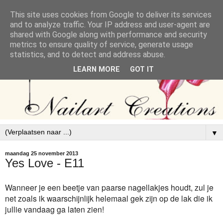
This site uses cookies from Google to deliver its services
and to analyze traffic. Your IP address and user-agent are
shared with Google along with performance and security
metrics to ensure quality of service, generate usage
statistics, and to detect and address abuse.
LEARN MORE
GOT IT
▼
maandag 25 november 2013
Yes Love - E11
Wanneer je een beetje van paarse nagellakjes houdt, zul je
net zoals ik waarschijnlijk helemaal gek zijn op de lak die ik
jullie vandaag ga laten zien!