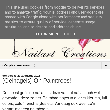
This site uses cookies from Google to deliver its services
and to analyze traffic. Your IP address and user-agent are
shared with Google along with performance and security
metrics to ensure quality of service, generate usage
statistics, and to detect and address abuse.
LEARN MORE
GOT IT
▼
donderdag 27 augustus 2015
[Gelnagels] Oh Palmtrees!
De meest geliefde nailart, is deze variant nailart toch wel
geworden deze zomer. Palmboompjes in allerlei kleuren, full
colors, color french styles etc. Vandaag ook weer zo'n
variant met een palmboom.