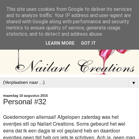
This site uses cookies from Google to deliver its services
and to analyze traffic. Your IP address and user-agent are
shared with Google along with performance and security
metrics to ensure quality of service, generate usage
statistics, and to detect and address abuse.
LEARN MORE
GOT IT
▼
maandag 10 augustus 2015
Personal #32
Goedemorgen allemaal! Afgelopen zaterdag was het
eventjes stil op Nailart Creations. Soms gebeurd het wel
eens dat ik een dagje té vol gepland heb en daardoor
eventjes geen tijd heb om iets te schrijven. Ach ja, geen man