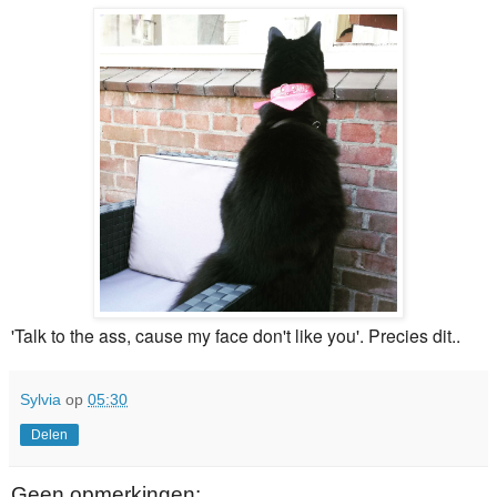
'Talk to the ass, cause my face don't like you'. Precies dit..
Sylvia
op
05:30
Delen
Geen opmerkingen: