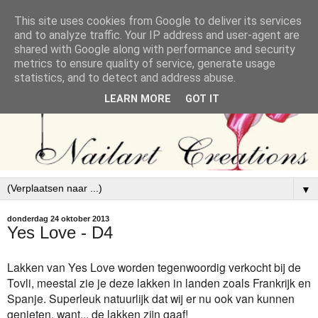
This site uses cookies from Google to deliver its services
and to analyze traffic. Your IP address and user-agent are
shared with Google along with performance and security
metrics to ensure quality of service, generate usage
statistics, and to detect and address abuse.
LEARN MORE
GOT IT
▼
donderdag 24 oktober 2013
Yes Love - D4
Lakken van Yes Love worden tegenwoordig verkocht bij de
Tovli, meestal zie je deze lakken in landen zoals Frankrijk en
Spanje. Superleuk natuurlijk dat wij er nu ook van kunnen
genieten, want... de lakken zijn gaaf!