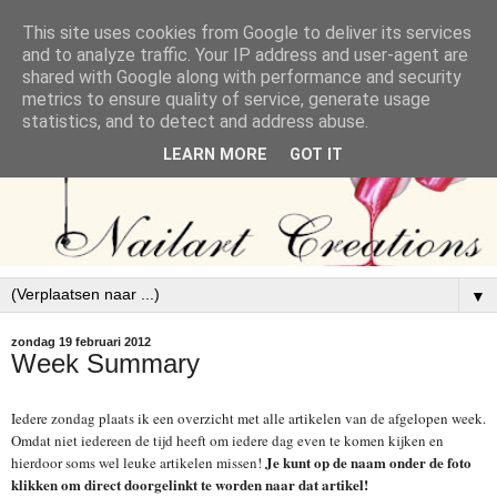
This site uses cookies from Google to deliver its services
and to analyze traffic. Your IP address and user-agent are
shared with Google along with performance and security
metrics to ensure quality of service, generate usage
statistics, and to detect and address abuse.
LEARN MORE
GOT IT
▼
zondag 19 februari 2012
Week Summary
Iedere zondag plaats ik een overzicht met alle artikelen van de afgelopen week.
Omdat niet iedereen de tijd heeft om iedere dag even te komen kijken en
Je kunt op de naam onder de foto
hierdoor soms wel leuke artikelen missen!
klikken om direct doorgelinkt te worden naar dat artikel!