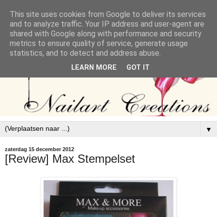
This site uses cookies from Google to deliver its services
and to analyze traffic. Your IP address and user-agent are
shared with Google along with performance and security
metrics to ensure quality of service, generate usage
statistics, and to detect and address abuse.
LEARN MORE
GOT IT
▼
zaterdag 15 december 2012
[Review] Max Stempelset