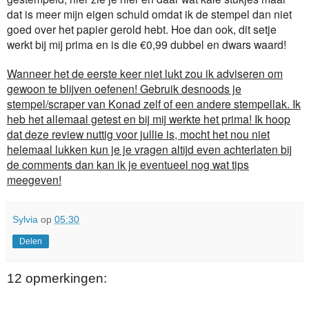
dat is meer mijn eigen schuld omdat ik de stempel dan niet
goed over het papier gerold hebt. Hoe dan ook, dit setje
werkt bij mij prima en is die €0,99 dubbel en dwars waard!
Wanneer het de eerste keer niet lukt zou ik adviseren om
gewoon te blijven oefenen! Gebruik desnoods je
stempel/scraper van Konad zelf of een andere stempellak. Ik
heb het allemaal getest en bij mij werkte het prima! Ik hoop
dat deze review nuttig voor jullie is, mocht het nou niet
helemaal lukken kun je je vragen altijd even achterlaten bij
de comments dan kan ik je eventueel nog wat tips
meegeven!
Sylvia
op
05:30
Delen
12 opmerkingen: