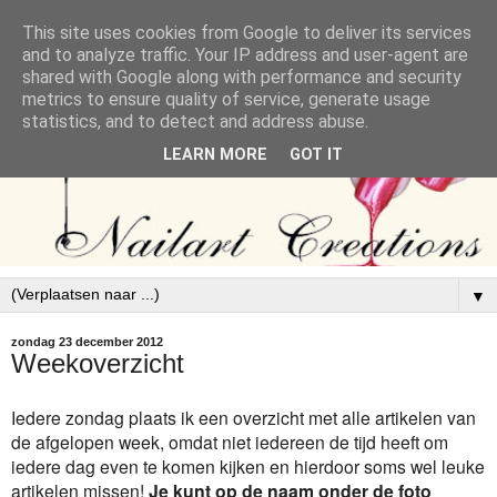
This site uses cookies from Google to deliver its services
and to analyze traffic. Your IP address and user-agent are
shared with Google along with performance and security
metrics to ensure quality of service, generate usage
statistics, and to detect and address abuse.
LEARN MORE
GOT IT
▼
zondag 23 december 2012
Weekoverzicht
Iedere zondag plaats ik een overzicht met alle artikelen van
de afgelopen week, omdat niet iedereen de tijd heeft om
iedere dag even te komen kijken en hierdoor soms wel leuke
artikelen missen!
Je kunt op de naam onder de foto