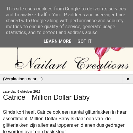
This site uses cookies from Google to deliver its services
and to analyze traffic. Your IP address and user-agent are
shared with Google along with performance and security
metrics to ensure quality of service, generate usage
statistics, and to detect and address abuse.
LEARN MORE
GOT IT
▼
zaterdag 5 oktober 2013
Catrice - Million Dollar Baby
Sinds kort heeft Catrice ook een aantal glitterlakken in haar
assortiment. Million Dollar Baby is daar één van. de
glitterlakken zijn allemaal toppers en dienen dus gedragen
te worden over een basiskleur.