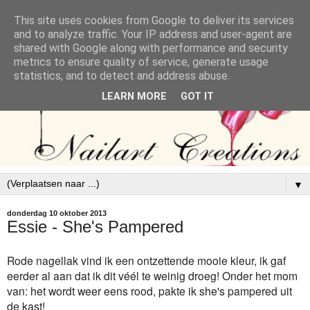
This site uses cookies from Google to deliver its services
and to analyze traffic. Your IP address and user-agent are
shared with Google along with performance and security
metrics to ensure quality of service, generate usage
statistics, and to detect and address abuse.
LEARN MORE
GOT IT
▼
donderdag 10 oktober 2013
Essie - She's Pampered
Rode nagellak vind ik een ontzettende mooie kleur, ik gaf
eerder al aan dat ik dit véél te weinig droeg! Onder het mom
van: het wordt weer eens rood, pakte ik she's pampered uit
de kast!