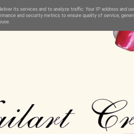
liver its services and to analyze traffic. Your IP address and u
rmance and security metrics to ensure quality of service, gene
buse.