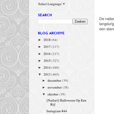
Select Language
▼
SEARCH
De nailar
langdurig
een stand
BLOG ARCHIVE
2018
(64)
►
2017
(117)
►
2016
(217)
►
2015
(327)
►
2014
(440)
►
2013
(465)
▼
december
(39)
►
november
(38)
►
oktober
(39)
▼
[Nailart] Halloween Op Een
Rij!
Instagram #44