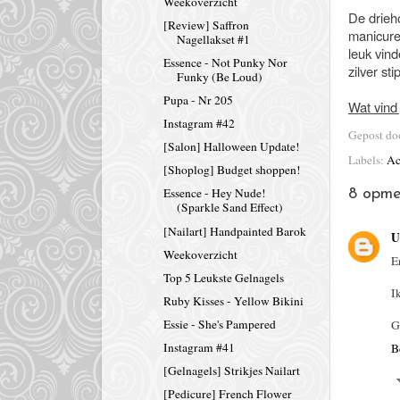
Weekoverzicht
De drieh
[Review] Saffron
manicure
Nagellakset #1
leuk vind
Essence - Not Punky Nor
zilver st
Funky (Be Loud)
Pupa - Nr 205
Wat vind 
Instagram #42
Gepost d
[Salon] Halloween Update!
Labels:
Ac
[Shoplog] Budget shoppen!
Essence - Hey Nude!
8 opme
(Sparkle Sand Effect)
[Nailart] Handpainted Barok
U
Weekoverzicht
E
Top 5 Leukste Gelnagels
I
Ruby Kisses - Yellow Bikini
Essie - She's Pampered
G
Instagram #41
B
[Gelnagels] Strikjes Nailart
[Pedicure] French Flower