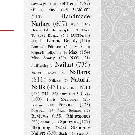
Glitters
(257)
Giveaway
(13)
Gradient
Golden Rose
(29)
Handmade
(110)
Nailart
(607)
Hauls
(36)
Hema
(64)
Holographic
(26)
How
To
(28)
Konad
(64)
LUCIDarling
La Femme Beauty
(110)
(11)
Limited Editions
(54)
MNY
(5)
Max
(154)
Magnetic nailpolish
(9)
Miss Sporty
(30)
NYC
(31)
Nailart
(735)
NailPiercing
(3)
Nailarts
Nailart Contest
(5)
(811)
Natural
Nailcare
(7)
Nails
(451)
Notd
Nfu Oh
(3)
(77)
Others
OPI
(28)
Orly
(12)
(109)
Paris Memories
(23)
Personal
(235)
Pedicure
(10)
Popsticks
(13)
Press Releases
(13)
Reviews
(155)
Rhinestones
(82)
Sponging
(107)
Safari
(22)
Stamping
(227)
Stamping
Nailart
(330)
Step By
Stash
(13)