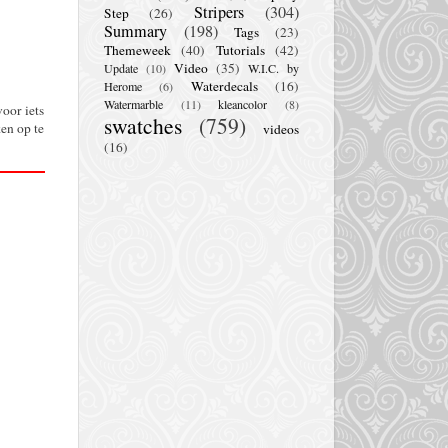
Stripers
(304)
Step
(26)
Summary
(198)
Tags
(23)
Themeweek
(40)
Tutorials
(42)
Video
(35)
Update
(10)
W.I.C. by
Waterdecals
(16)
Herome
(6)
Watermarble
(11)
kleancolor
(8)
oor iets
swatches
(759)
en op te
videos
(16)