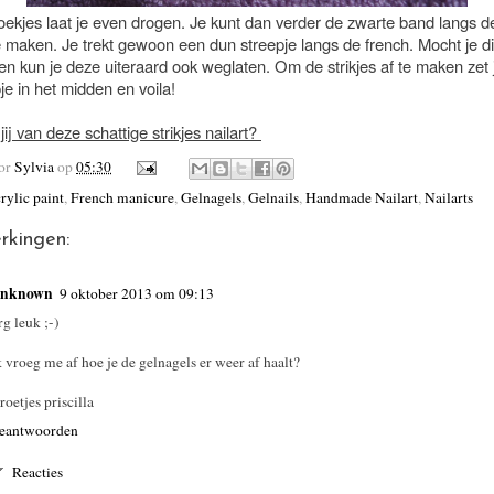
oekjes laat je even drogen. Je kunt dan verder de zwarte band langs d
 maken. Je trekt gewoon een dun streepje langs de french. Mocht je dit
en kun je deze uiteraard ook weglaten. Om de strikjes af te maken zet 
ipje in het midden en voila!
jij van deze schattige strikjes nailart?
oor
Sylvia
op
05:30
rylic paint
,
French manicure
,
Gelnagels
,
Gelnails
,
Handmade Nailart
,
Nailarts
rkingen:
nknown
9 oktober 2013 om 09:13
rg leuk ;-)
k vroeg me af hoe je de gelnagels er weer af haalt?
roetjes priscilla
eantwoorden
Reacties