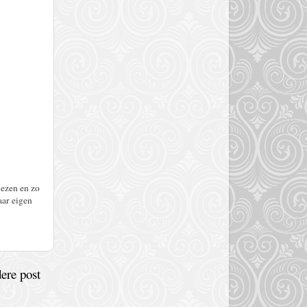
lezen en zo
aar eigen
ere post