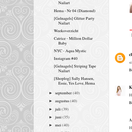
Nailart
Hema - Nr 04 (Diamond)
[Gelnagels] Glitter Party
Nailart
Weekoverzicht
Catrice - Million Dollar
Baby
NYC - Aqua Mystic
c
Instagram #40
s
[Gelnagels] Striping Tape
B
Nailart
[Shoplog] Sally Hansen,
Essie, Yes Love, Hema
K
september
(40)
►
H
augustus
(40)
►
B
juli
(39)
►
juni
(35)
►
A
mei
(40)
►
H