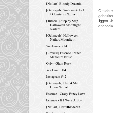
[Nailart] Bloody Dracula!
Om de res
[Gelnagels] Webben & Jack
'O Lanterns Nailart
gebruiken
liggen. 
[Tutorial] Step by Step
Halloween Moonlight
driehoek
Nailart
[Gelnagels] Halloween
Nailart Moonlight
Weekoverzicht
[Review] Essence French
Manicure Brush
Orly - Glam Rock
Yes Love - D4
Instagram #42
[Gelnagels] Herfst Met
Uilen Nailart
Essence - Crazy Fancy Love
Essence - If I Were A Boy
[Nailart] Herfstbladeren