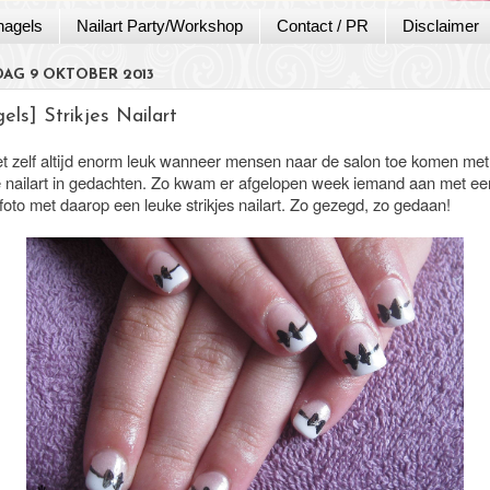
nagels
Nailart Party/Workshop
Contact / PR
Disclaimer
AG 9 OKTOBER 2013
els] Strikjes Nailart
het zelf altijd enorm leuk wanneer mensen naar de salon toe komen me
 nailart in gedachten. Zo kwam er afgelopen week iemand aan met ee
efoto met daarop een leuke strikjes nailart. Zo gezegd, zo gedaan!