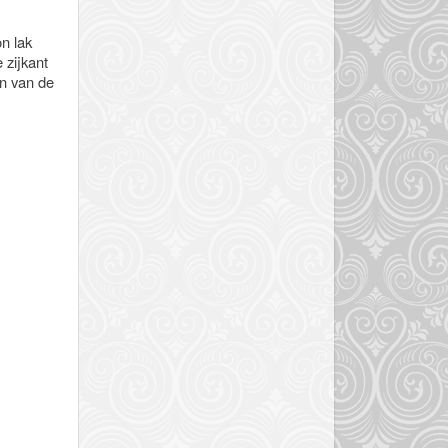
n lak
 zijkant
en van de