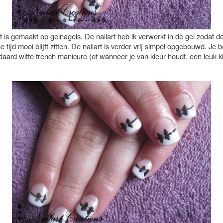
t is gemaakt op gelnagels. De nailart heb ik verwerkt in de gel zodat d
e tijd mooi blijft zitten. De nailart is verder vrij simpel opgebouwd. Je 
aard witte french manicure (of wanneer je van kleur houdt, een leuk kle