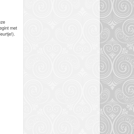
eze
begint met
urtje!).