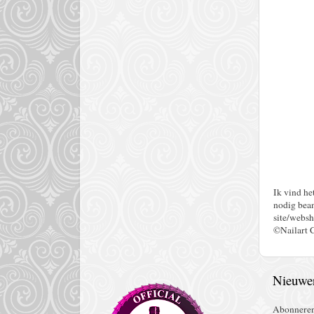
Ik vind he
nodig bean
site/websh
©Nailart 
Nieuwer
Abonnere