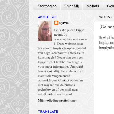
Startpagina
Over Mij
Nailarts
Gel
ABOUT ME
WOENSD
Sylvia
[Gelnag
Leuk dat je een kijkje
neemt op
Ik vind 
www.nailartcreations.n
bepaalde
l! Deze website staat
inspirati
boordevol inspiratie op het gebied
van nagels en nailart. Interesse in
kunstnagels? Neem dan eens een
kijkje bij het tabblad 'Gelnagels'
voor meer informatie. Uiteraard
ben ik ook altijd bereikbaar voor
eventuele vragen en/of
opmerkingen. Contact opnemen
met mij kan via de buttons
rechtsboven of per mail naar
info@nailartcreations.nl
Mijn volledige profiel tonen
TRANSLATE