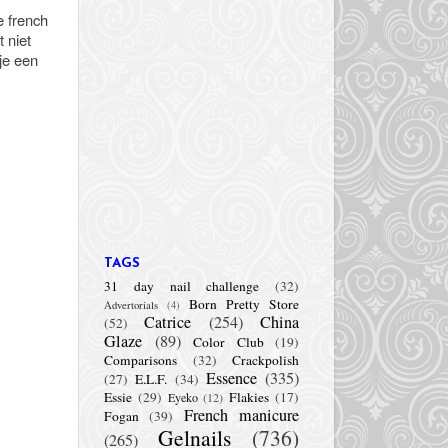
e french
 niet
je een
TAGS
31 day nail challenge
(32)
Born Pretty Store
Advertorials
(4)
Catrice
(254)
China
(52)
Glaze
(89)
Color Club
(19)
Comparisons
(32)
Crackpolish
Essence
(335)
(27)
E.L.F.
(34)
Essie
(29)
Flakies
(17)
Eyeko
(12)
French manicure
Fogan
(39)
Gelnails
(736)
(265)