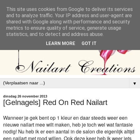
This site uses cookies from Google to deliver its services
and to analyze traffic. Your IP address and user-agent are
shared with Google along with performance and security
metrics to ensure quality of service, generate usage
statistics, and to detect and address abuse.
LEARN MORE
GOT IT
▼
dinsdag 26 november 2013
[Gelnagels] Red On Red Nailart
Wanneer je gek bent op 1 kleur en daar steeds weer een
nieuwe nailart mee wilt maken, heb je toch wel wat fantasie
nodig! Nu heb ik er een aantal in de salon die eigenlijk altijd
een nailart met rood willen. Ook deze keer heb ik weer iets