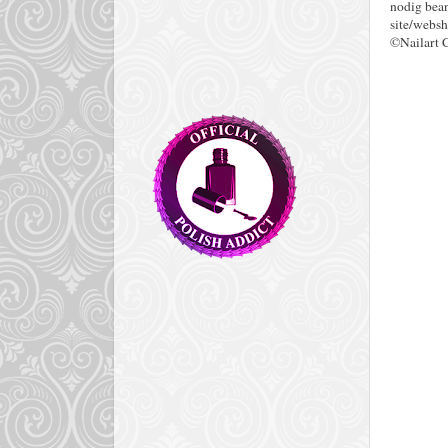
nodig bean
site/websh
©Nailart 