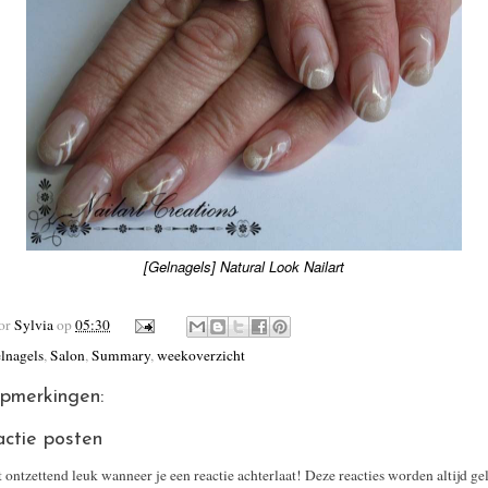
[Gelnagels] Natural Look Nailart
oor
Sylvia
op
05:30
lnagels
,
Salon
,
Summary
,
weekoverzicht
pmerkingen:
actie posten
t ontzettend leuk wanneer je een reactie achterlaat! Deze reacties worden altijd ge