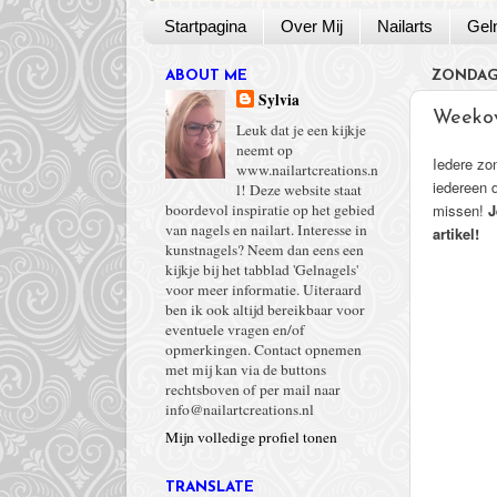
Startpagina
Over Mij
Nailarts
Gel
ABOUT ME
ZONDAG 
Sylvia
Weekov
Leuk dat je een kijkje
neemt op
Iedere zo
www.nailartcreations.n
iedereen 
l! Deze website staat
missen!
J
boordevol inspiratie op het gebied
van nagels en nailart. Interesse in
artikel!
kunstnagels? Neem dan eens een
kijkje bij het tabblad 'Gelnagels'
voor meer informatie. Uiteraard
ben ik ook altijd bereikbaar voor
eventuele vragen en/of
opmerkingen. Contact opnemen
met mij kan via de buttons
rechtsboven of per mail naar
info@nailartcreations.nl
Mijn volledige profiel tonen
TRANSLATE