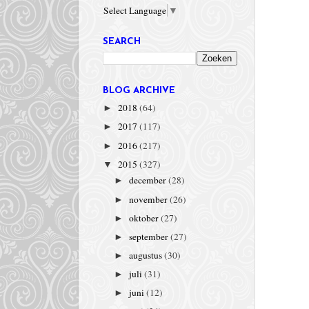
Select Language
▼
SEARCH
BLOG ARCHIVE
2018
(64)
►
2017
(117)
►
2016
(217)
►
2015
(327)
▼
december
(28)
►
november
(26)
►
oktober
(27)
►
september
(27)
►
augustus
(30)
►
juli
(31)
►
juni
(12)
►