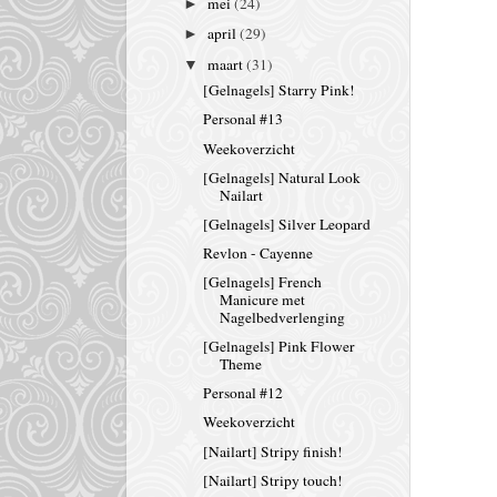
mei
(24)
►
april
(29)
►
maart
(31)
▼
[Gelnagels] Starry Pink!
Personal #13
Weekoverzicht
[Gelnagels] Natural Look
Nailart
[Gelnagels] Silver Leopard
Revlon - Cayenne
[Gelnagels] French
Manicure met
Nagelbedverlenging
[Gelnagels] Pink Flower
Theme
Personal #12
Weekoverzicht
[Nailart] Stripy finish!
[Nailart] Stripy touch!