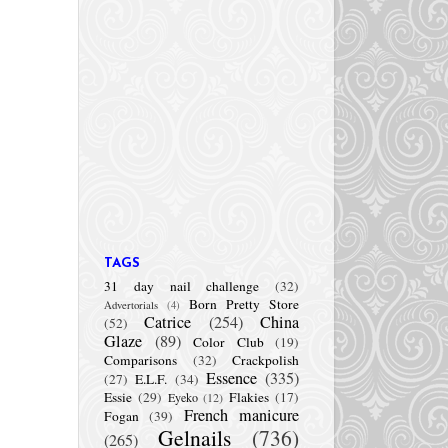
TAGS
31 day nail challenge
(32)
Born Pretty Store
Advertorials
(4)
Catrice
(254)
China
(52)
Glaze
(89)
Color Club
(19)
Comparisons
(32)
Crackpolish
Essence
(335)
(27)
E.L.F.
(34)
Essie
(29)
Flakies
(17)
Eyeko
(12)
French manicure
Fogan
(39)
Gelnails
(736)
(265)