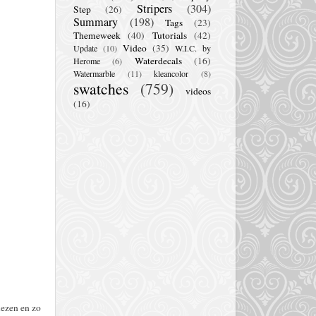
Stripers
(304)
Step
(26)
Summary
(198)
Tags
(23)
Themeweek
(40)
Tutorials
(42)
Video
(35)
Update
(10)
W.I.C. by
Waterdecals
(16)
Herome
(6)
Watermarble
(11)
kleancolor
(8)
swatches
(759)
videos
(16)
lezen en zo