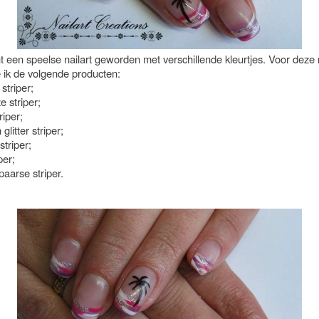
ht een speelse nailart geworden met verschillende kleurtjes. Voor deze n
e ik de volgende producten:
 striper;
e striper;
riper;
 glitter striper;
striper;
per;
aarse striper.