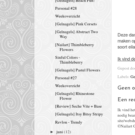
[Gelnagels] Beach Fun!
Personal #28
Weekoverzicht
[Gelnagels] Pink Corsets
[Gelnagels] Abstract Two
Deze dam
Way
maken op 
[Nailart] Thimbleberry
soort eil
Flowers
Sinful Colors -
Ik vind d
Thimbleberry
Gepost d
[Gelnagels] Pastel Flowers
Labels:
Ge
Personal #27
Weekoverzicht
Geen o
[Gelnagels] Rhinestone
Flower
Een re
[Review] Seche Vite + Base
Ik vind he
[Gelnagels] Itsy Bitsy Stripy
nodig bean
site/websh
Revlon - Trendy
©Nailart 
juni
(12)
►