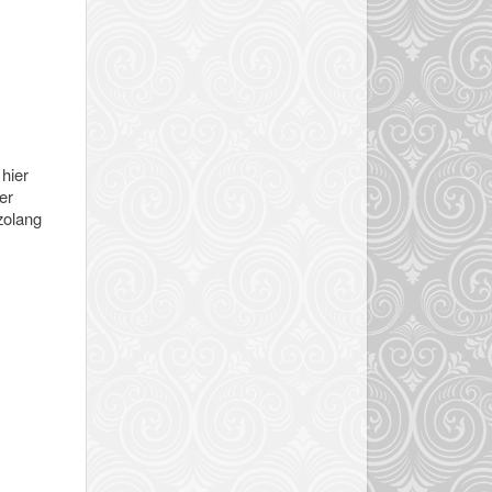
 hier
er
 zolang