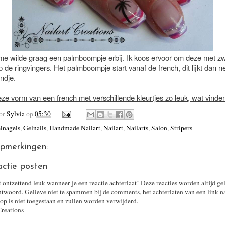
e wilde graag een palmboompje erbij. Ik koos ervoor om deze met zw
de ringvingers. Het palmboompje start vanaf de french, dit lijkt dan n
andje.
eze vorm van een french met verschillende kleurtjes zo leuk, wat vinden
oor
Sylvia
op
05:30
lnagels
,
Gelnails
,
Handmade Nailart
,
Nailart
,
Nailarts
,
Salon
,
Stripers
pmerkingen:
actie posten
t ontzettend leuk wanneer je een reactie achterlaat! Deze reacties worden altijd ge
twoord. Gelieve niet te spammen bij de comments, het achterlaten van een link n
op is niet toegestaan en zullen worden verwijderd.
Creations