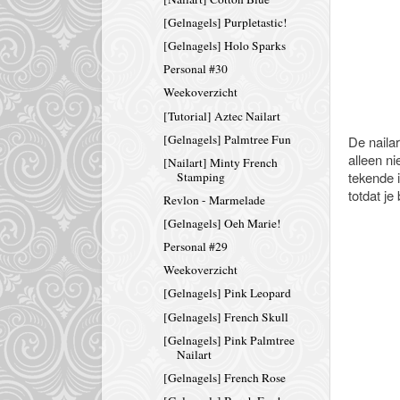
[Gelnagels] Purpletastic!
[Gelnagels] Holo Sparks
Personal #30
Weekoverzicht
[Tutorial] Aztec Nailart
[Gelnagels] Palmtree Fun
De nailar
alleen ni
[Nailart] Minty French
tekende i
Stamping
totdat je
Revlon - Marmelade
[Gelnagels] Oeh Marie!
Personal #29
Weekoverzicht
[Gelnagels] Pink Leopard
[Gelnagels] French Skull
[Gelnagels] Pink Palmtree
Nailart
[Gelnagels] French Rose