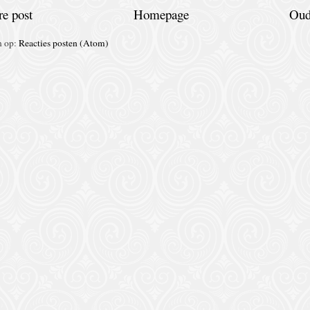
e post
Homepage
Oud
n op:
Reacties posten (Atom)