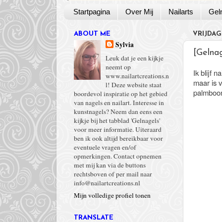
Startpagina
Over Mij
Nailarts
Gel
ABOUT ME
VRIJDAG 
Sylvia
[Gelna
Leuk dat je een kijkje
neemt op
Ik blijf 
www.nailartcreations.n
maar is v
l! Deze website staat
palmboo
boordevol inspiratie op het gebied
van nagels en nailart. Interesse in
kunstnagels? Neem dan eens een
kijkje bij het tabblad 'Gelnagels'
voor meer informatie. Uiteraard
ben ik ook altijd bereikbaar voor
eventuele vragen en/of
opmerkingen. Contact opnemen
met mij kan via de buttons
rechtsboven of per mail naar
info@nailartcreations.nl
Mijn volledige profiel tonen
TRANSLATE