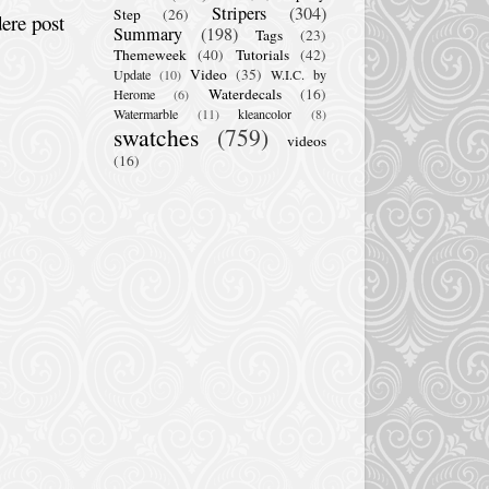
Stripers
(304)
Step
(26)
ere post
Summary
(198)
Tags
(23)
Themeweek
(40)
Tutorials
(42)
Video
(35)
Update
(10)
W.I.C. by
Waterdecals
(16)
Herome
(6)
Watermarble
(11)
kleancolor
(8)
swatches
(759)
videos
(16)