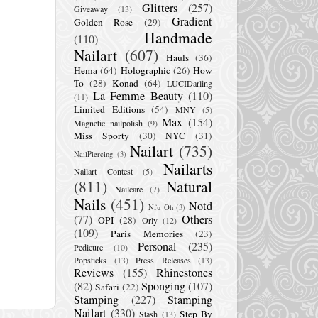
Glitters
(257)
Giveaway
(13)
Gradient
Golden Rose
(29)
Handmade
(110)
Nailart
(607)
Hauls
(36)
Hema
(64)
Holographic
(26)
How
To
(28)
Konad
(64)
LUCIDarling
La Femme Beauty
(110)
(11)
Limited Editions
(54)
MNY
(5)
Max
(154)
Magnetic nailpolish
(9)
Miss Sporty
(30)
NYC
(31)
Nailart
(735)
NailPiercing
(3)
Nailarts
Nailart Contest
(5)
(811)
Natural
Nailcare
(7)
Nails
(451)
Notd
Nfu Oh
(3)
(77)
Others
OPI
(28)
Orly
(12)
(109)
Paris Memories
(23)
Personal
(235)
Pedicure
(10)
Popsticks
(13)
Press Releases
(13)
Reviews
(155)
Rhinestones
(82)
Sponging
(107)
Safari
(22)
Stamping
(227)
Stamping
Nailart
(330)
Step By
Stash
(13)