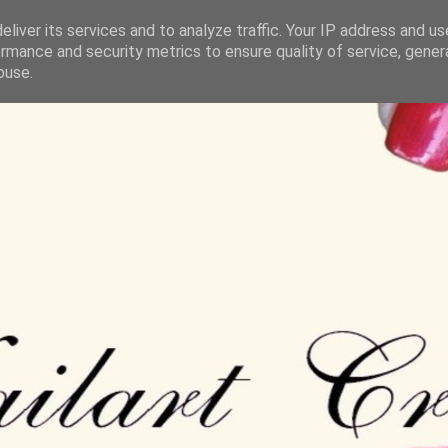
liver its services and to analyze traffic. Your IP address and u
rmance and security metrics to ensure quality of service, gene
buse.