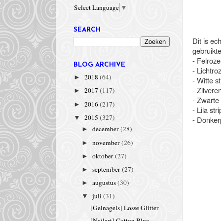
Select Language
▼
SEARCH
Dit is ec
gebruikt
- Felroze
BLOG ARCHIVE
- Lichtroz
2018
(64)
►
- Witte st
- Zilveren
2017
(117)
►
- Zwarte 
2016
(217)
►
- Lila stri
2015
(327)
▼
- Donkerp
december
(28)
►
november
(26)
►
oktober
(27)
►
september
(27)
►
augustus
(30)
►
juli
(31)
▼
[Gelnagels] Losse Glitter
[Nailart] Cotton Blue