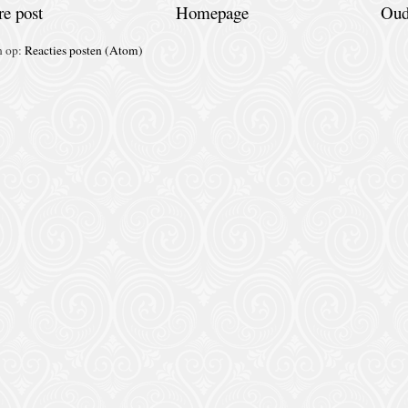
e post
Homepage
Oud
n op:
Reacties posten (Atom)