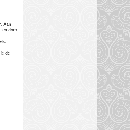
n. Aan
en andere
els.
 je de