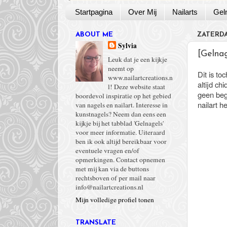
Startpagina
Over Mij
Nailarts
Gel
ABOUT ME
ZATERDAG
Sylvia
[Gelnag
Leuk dat je een kijkje
neemt op
Dit is to
www.nailartcreations.n
altijd ch
l! Deze website staat
geen begi
boordevol inspiratie op het gebied
nailart h
van nagels en nailart. Interesse in
kunstnagels? Neem dan eens een
kijkje bij het tabblad 'Gelnagels'
voor meer informatie. Uiteraard
ben ik ook altijd bereikbaar voor
eventuele vragen en/of
opmerkingen. Contact opnemen
met mij kan via de buttons
rechtsboven of per mail naar
info@nailartcreations.nl
Mijn volledige profiel tonen
TRANSLATE