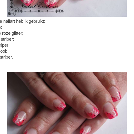
 nailart heb ik gebruikt:
e;
 roze glitter;
 striper;
riper;
tool;
striper.