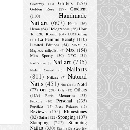
Glitters
(257)
Giveaway
(13)
Gradient
Golden Rose
(29)
Handmade
(110)
Nailart
(607)
Hauls
(36)
Hema
(64)
Holographic
(26)
How
To
(28)
Konad
(64)
LUCIDarling
La Femme Beauty
(110)
(11)
Limited Editions
(54)
MNY
(5)
Max
(154)
Magnetic nailpolish
(9)
Miss Sporty
(30)
NYC
(31)
Nailart
(735)
NailPiercing
(3)
Nailarts
Nailart Contest
(5)
(811)
Natural
Nailcare
(7)
Nails
(451)
Notd
Nfu Oh
(3)
(77)
Others
OPI
(28)
Orly
(12)
(109)
Paris Memories
(23)
Personal
(235)
Pedicure
(10)
Popsticks
(13)
Press Releases
(13)
Reviews
(155)
Rhinestones
(82)
Sponging
(107)
Safari
(22)
Stamping
(227)
Stamping
Nailart
(330)
Step By
Stash
(13)