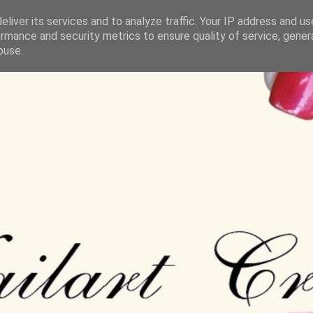
liver its services and to analyze traffic. Your IP address and u
rmance and security metrics to ensure quality of service, gene
buse.