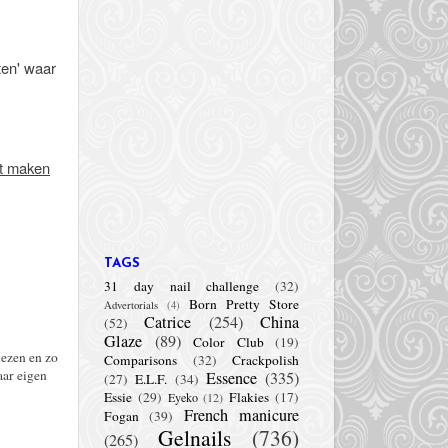
ten' waar
et maken
TAGS
31 day nail challenge
(32)
Born Pretty Store
Advertorials
(4)
Catrice
(254)
China
(52)
Glaze
(89)
Color Club
(19)
lezen en zo
Comparisons
(32)
Crackpolish
aar eigen
Essence
(335)
(27)
E.L.F.
(34)
Essie
(29)
Flakies
(17)
Eyeko
(12)
French manicure
Fogan
(39)
Gelnails
(736)
(265)