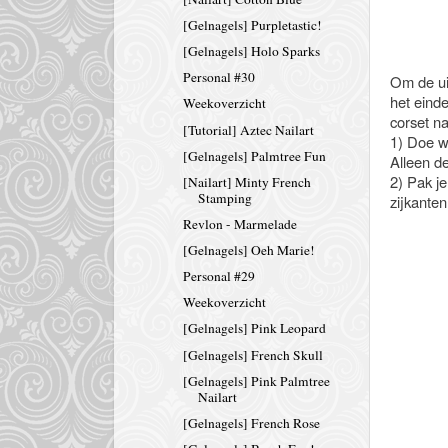
[Gelnagels] Purpletastic!
[Gelnagels] Holo Sparks
Personal #30
Om de ui
het eind
Weekoverzicht
corset nai
[Tutorial] Aztec Nailart
1) Doe wa
[Gelnagels] Palmtree Fun
Alleen de
2) Pak je
[Nailart] Minty French
Stamping
zijkanten
Revlon - Marmelade
[Gelnagels] Oeh Marie!
Personal #29
Weekoverzicht
[Gelnagels] Pink Leopard
[Gelnagels] French Skull
[Gelnagels] Pink Palmtree
Nailart
[Gelnagels] French Rose