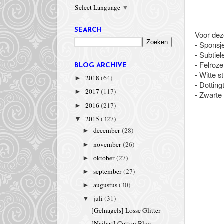
Select Language
▼
SEARCH
Voor deze
- Sponsj
- Subtiele
- Felroze
BLOG ARCHIVE
- Witte st
2018
(64)
►
- Dotting
2017
(117)
►
- Zwarte 
2016
(217)
►
2015
(327)
▼
december
(28)
►
november
(26)
►
oktober
(27)
►
september
(27)
►
augustus
(30)
►
juli
(31)
▼
[Gelnagels] Losse Glitter
[Nailart] Cotton Blue