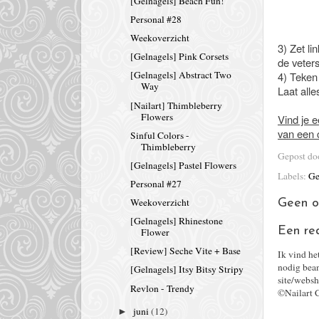
[Gelnagels] Beach Fun!
Personal #28
Weekoverzicht
3) Zet li
[Gelnagels] Pink Corsets
de veter
[Gelnagels] Abstract Two
4) Teken
Way
Laat all
[Nailart] Thimbleberry
Flowers
Vind je e
van een 
Sinful Colors -
Thimbleberry
Gepost d
[Gelnagels] Pastel Flowers
Labels:
Ge
Personal #27
Weekoverzicht
Geen o
[Gelnagels] Rhinestone
Een re
Flower
[Review] Seche Vite + Base
Ik vind he
nodig bean
[Gelnagels] Itsy Bitsy Stripy
site/websh
Revlon - Trendy
©Nailart 
juni
(12)
►