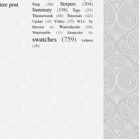
ere post
Stripers
(304)
Step
(26)
Summary
(198)
Tags
(23)
Themeweek
(40)
Tutorials
(42)
Video
(35)
Update
(10)
W.I.C. by
Waterdecals
(16)
Herome
(6)
Watermarble
(11)
kleancolor
(8)
swatches
(759)
videos
(16)