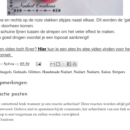
nks en rechts op de roze vlakken stipjes naast elkaar. Dit worden de 'ga
s doorheen komen.
 schuine lijnen tussen de strepen om het veter effect te maken.
es goed drogen voordat je een topcoat aanbrengt!
en video toch fijner?
Hier
kun je een step by step video vinden voor h
corset.
oor
Sylvia
op
05:30
lnagels
,
Gelnails
,
Glitters
,
Handmade Nailart
,
Nailart
,
Nailarts
,
Salon
,
Stripers
pmerkingen:
actie posten
t ontzettend leuk wanneer je een reactie achterlaat! Deze reacties worden altijd ge
twoord. Gelieve niet te spammen bij de comments, het achterlaten van een link n
op is niet toegestaan en zullen worden verwijderd.
Creations