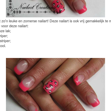
it zo'n leuke en zomerse nailart! Deze nailart is ook vrij gemakkelijk te 
 voor deze nailart:
ze lak;
riper;
striper;
tool.