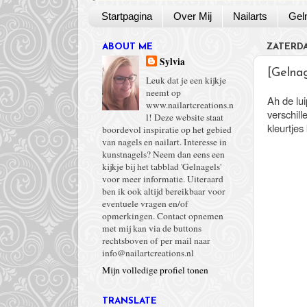
Startpagina
Over Mij
Nailarts
Gel
ABOUT ME
ZATERDAG
Sylvia
[Gelna
Leuk dat je een kijkje
neemt op
Ah de lui
www.nailartcreations.n
verschill
l! Deze website staat
kleurtjes
boordevol inspiratie op het gebied
van nagels en nailart. Interesse in
kunstnagels? Neem dan eens een
kijkje bij het tabblad 'Gelnagels'
voor meer informatie. Uiteraard
ben ik ook altijd bereikbaar voor
eventuele vragen en/of
opmerkingen. Contact opnemen
met mij kan via de buttons
rechtsboven of per mail naar
info@nailartcreations.nl
Mijn volledige profiel tonen
TRANSLATE