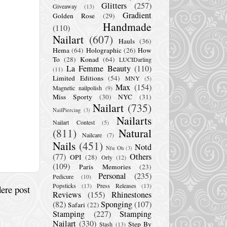
Glitters
(257)
Giveaway
(13)
Gradient
Golden Rose
(29)
Handmade
(110)
Nailart
(607)
Hauls
(36)
Hema
(64)
Holographic
(26)
How
To
(28)
Konad
(64)
LUCIDarling
La Femme Beauty
(110)
(11)
Limited Editions
(54)
MNY
(5)
Max
(154)
Magnetic nailpolish
(9)
Miss Sporty
(30)
NYC
(31)
Nailart
(735)
NailPiercing
(3)
Nailarts
Nailart Contest
(5)
(811)
Natural
Nailcare
(7)
Nails
(451)
Notd
Nfu Oh
(3)
(77)
Others
OPI
(28)
Orly
(12)
(109)
Paris Memories
(23)
Personal
(235)
Pedicure
(10)
Popsticks
(13)
Press Releases
(13)
ere post
Reviews
(155)
Rhinestones
(82)
Sponging
(107)
Safari
(22)
Stamping
(227)
Stamping
Nailart
(330)
Step By
Stash
(13)