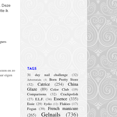
n. Deze
tte ik
ipers
TAGS
lezen en zo
31 day nail challenge
(32)
aar eigen
Born Pretty Store
Advertorials
(4)
Catrice
(254)
China
(52)
Glaze
(89)
Color Club
(19)
Comparisons
(32)
Crackpolish
Essence
(335)
(27)
E.L.F.
(34)
Essie
(29)
Flakies
(17)
Eyeko
(12)
French manicure
Fogan
(39)
Gelnails
(736)
(265)