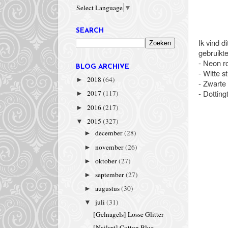
Select Language
▼
SEARCH
Ik vind d
gebruikte
- Neon ro
BLOG ARCHIVE
- Witte st
2018
(64)
►
- Zwarte 
- Dotting
2017
(117)
►
2016
(217)
►
2015
(327)
▼
december
(28)
►
november
(26)
►
oktober
(27)
►
september
(27)
►
augustus
(30)
►
juli
(31)
▼
[Gelnagels] Losse Glitter
[Nailart] Cotton Blue