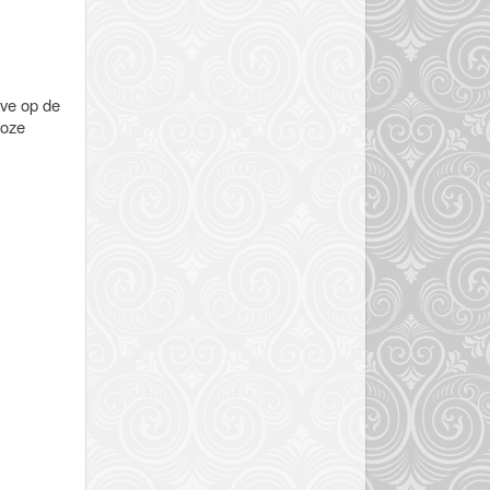
lve op de
roze