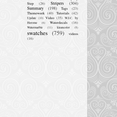
Stripers
(304)
Step
(26)
Summary
(198)
Tags
(23)
Themeweek
(40)
Tutorials
(42)
Video
(35)
Update
(10)
W.I.C. by
Waterdecals
(16)
Herome
(6)
Watermarble
(11)
kleancolor
(8)
swatches
(759)
videos
(16)