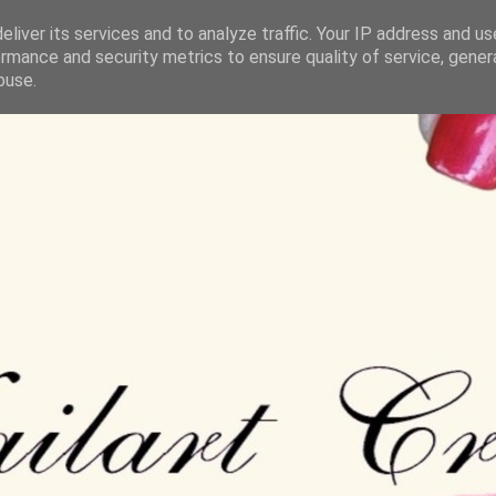
liver its services and to analyze traffic. Your IP address and u
rmance and security metrics to ensure quality of service, gene
buse.