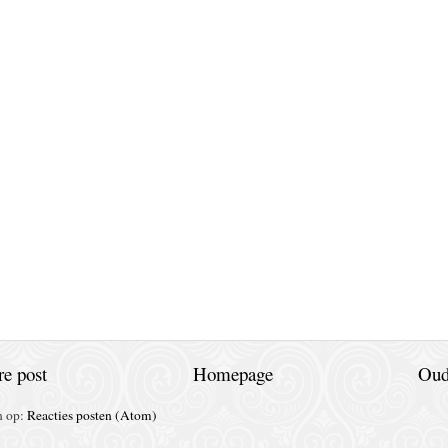
e post
Homepage
Oud
n op:
Reacties posten (Atom)