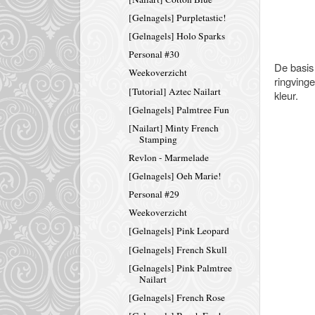
[Gelnagels] Purpletastic!
[Gelnagels] Holo Sparks
Personal #30
De basis 
Weekoverzicht
ringvinge
[Tutorial] Aztec Nailart
kleur.
[Gelnagels] Palmtree Fun
[Nailart] Minty French
Stamping
Revlon - Marmelade
[Gelnagels] Oeh Marie!
Personal #29
Weekoverzicht
[Gelnagels] Pink Leopard
[Gelnagels] French Skull
[Gelnagels] Pink Palmtree
Nailart
[Gelnagels] French Rose