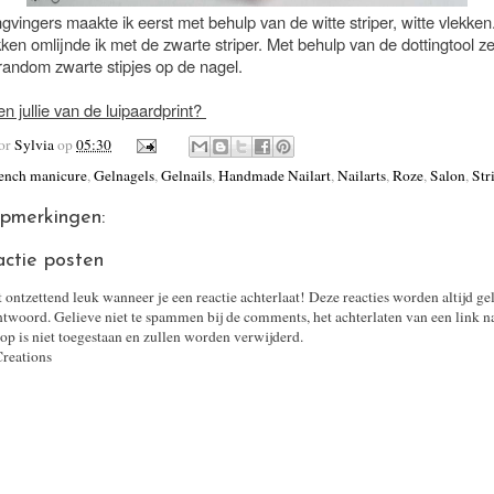
gvingers maakte ik eerst met behulp van de witte striper, witte vlekke
kken omlijnde ik met de zwarte striper. Met behulp van de dottingtool ze
random zwarte stipjes op de nagel.
n jullie van de luipaardprint?
oor
Sylvia
op
05:30
ench manicure
,
Gelnagels
,
Gelnails
,
Handmade Nailart
,
Nailarts
,
Roze
,
Salon
,
Str
pmerkingen:
actie posten
t ontzettend leuk wanneer je een reactie achterlaat! Deze reacties worden altijd ge
twoord. Gelieve niet te spammen bij de comments, het achterlaten van een link n
op is niet toegestaan en zullen worden verwijderd.
Creations