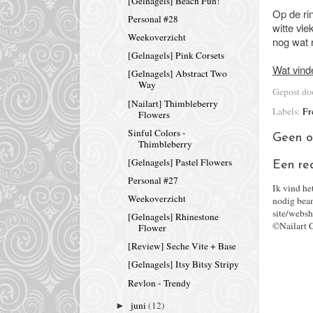
[Gelnagels] Beach Fun!
Op de rin
Personal #28
witte vle
Weekoverzicht
nog wat 
[Gelnagels] Pink Corsets
Wat vinde
[Gelnagels] Abstract Two
Way
Gepost d
[Nailart] Thimbleberry
Labels:
Fr
Flowers
Sinful Colors -
Geen o
Thimbleberry
[Gelnagels] Pastel Flowers
Een re
Personal #27
Ik vind he
Weekoverzicht
nodig bean
site/websh
[Gelnagels] Rhinestone
©Nailart 
Flower
[Review] Seche Vite + Base
[Gelnagels] Itsy Bitsy Stripy
Revlon - Trendy
juni
(12)
►