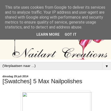
This site uses cookies from Google to deliver its services
and to analyze traffic. Your IP address and user-agent are
shared with Google along with performance and security
metrics to ensure quality of service, generate usage
statistics, and to detect and address abuse.
LEARN MORE
GOT IT
▼
dinsdag 29 juli 2014
[Swatches] 5 Max Nailpolishes