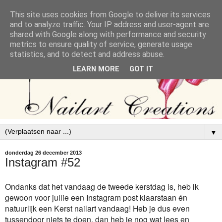
This site uses cookies from Google to deliver its services
and to analyze traffic. Your IP address and user-agent are
shared with Google along with performance and security
metrics to ensure quality of service, generate usage
statistics, and to detect and address abuse.
LEARN MORE
GOT IT
▼
donderdag 26 december 2013
Instagram #52
Ondanks dat het vandaag de tweede kerstdag is, heb ik
gewoon voor jullie een Instagram post klaarstaan én
natuurlijk een Kerst nailart vandaag! Heb je dus even
tussendoor niets te doen, dan heb je nog wat lees en