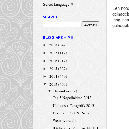
Select Language
▼
Een hoop
gelnagels
SEARCH
mag zien
gelnagels
BLOG ARCHIVE
2018
(64)
►
2017
(117)
►
2016
(217)
►
2015
(327)
►
2014
(440)
►
2013
(465)
▼
december
(39)
▼
Top 5 Nagellakken 2013
Updates + Terugblik 2013!
Essence - Pink & Proud
Weekoverzicht
[Gelnagels] Red Fire Nailart