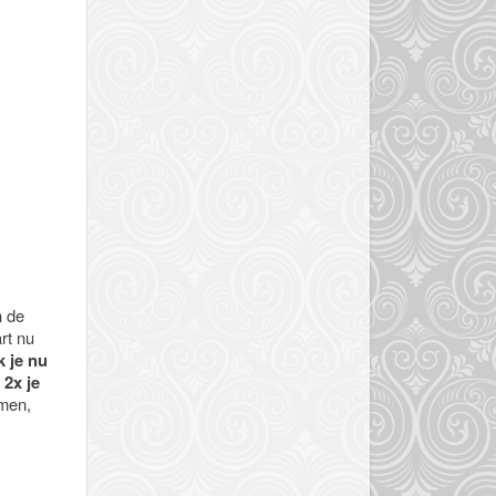
n de
rt nu
k je nu
 2x je
emen,