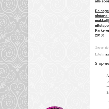
alle soo
De nage
afstand 
makkelij
uitstapp
Parkeren
2013!
Gepost d
Labels:
aa
2 opme
A
l
e
B