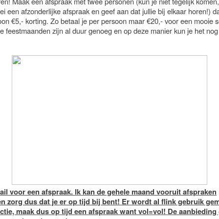
en! Maak een afspraak met twee personen (kun je niet tegelijk komen
ei een afzonderlijke afspraak en geef aan dat jullie bij elkaar horen!) da
oon €5,- korting. Zo betaal je per persoon maar €20,- voor een mooie s
de feestmaanden zijn al duur genoeg en op deze manier kun je het nog
ail voor een afspraak. Ik kan de gehele maand vooruit afspraken
n zorg dus dat je er op tijd bij bent! Er wordt al flink gebruik ge
ctie, maak dus op tijd een afspraak want vol=vol! De aanbieding 