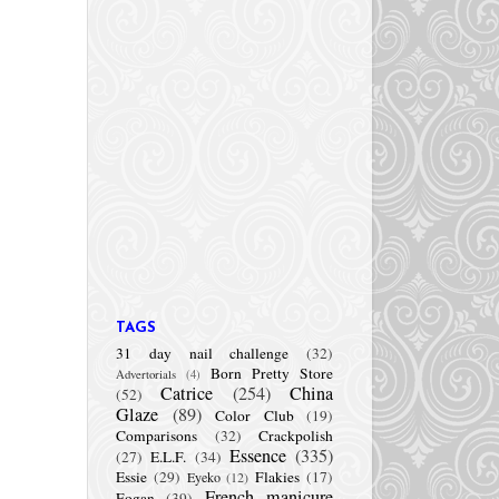
TAGS
31 day nail challenge
(32)
Born Pretty Store
Advertorials
(4)
Catrice
(254)
China
(52)
Glaze
(89)
Color Club
(19)
Comparisons
(32)
Crackpolish
Essence
(335)
(27)
E.L.F.
(34)
Essie
(29)
Flakies
(17)
Eyeko
(12)
French manicure
Fogan
(39)