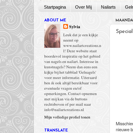
Startpagina
Over Mij
Nailarts
Gel
ABOUT ME
MAANDA
Sylvia
Specia
Leuk dat je een kijkje
neemt op
www.nailartcreations.n
l! Deze website staat
boordevol inspiratie op het gebied
van nagels en nailart. Interesse in
kunstnagels? Neem dan eens een
kijkje bij het tabblad 'Gelnagels'
voor meer informatie. Uiteraard
ben ik ook altijd bereikbaar voor
eventuele vragen en/of
opmerkingen. Contact opnemen
met mij kan via de buttons
rechtsboven of per mail naar
info@nailartcreations.nl
Mijn volledige profiel tonen
Misschien
nieuwe b
TRANSLATE