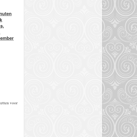
inuten
k
s,
.
ecember
zetten voor