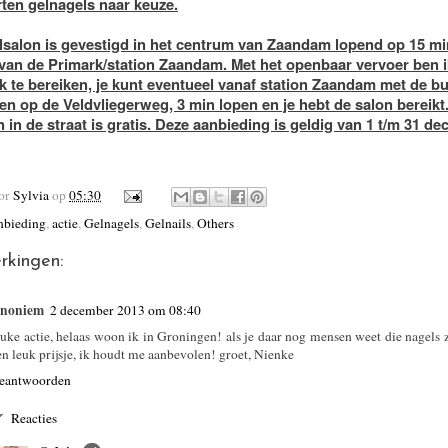
rten gelnagels naar keuze.
lsalon is gevestigd in het centrum van Zaandam lopend op 15 m
van de Primark/station Zaandam. Met het openbaar vervoer ben i
k te bereiken, je kunt eventueel vanaf station Zaandam met de bu
en op de Veldvliegerweg, 3 min lopen en je hebt de salon bereikt
 in de straat is gratis. Deze aanbieding is geldig van 1 t/m 31 d
oor
Sylvia
op
05:30
nbieding
,
actie
,
Gelnagels
,
Gelnails
,
Others
rkingen:
noniem
2 december 2013 om 08:40
euke actie, helaas woon ik in Groningen! als je daar nog mensen weet die nagels 
en leuk prijsje, ik houdt me aanbevolen! groet, Nienke
eantwoorden
Reacties