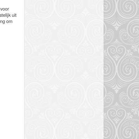
 voor
elijk uit
ting om