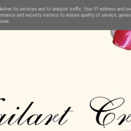
liver its services and to analyze traffic. Your IP address and u
rmance and security metrics to ensure quality of service, gene
buse.