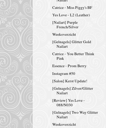
Catrice - Miss Piggy's BF
Yes Love - L2 (Leather)
[Nailart] Purple
French/Silver
Weekoverzicht
[Gelnagels] Glitter Gold
Nailart
Catrice - You Better Think
Pink
Essence - Prom Berry
Instagram #50
[Salon] Kerst Update!
[Gelnagels] Zilver/Glitter
Nailart
[Review] Yes Love -
088/N030
[Gelnagels] Two Way Glitter
Nailart
Weekoverzicht