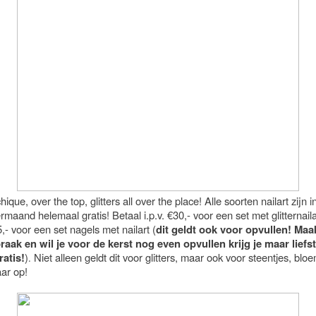
chique, over the top, glitters all over the place! Alle soorten nailart zijn i
aand helemaal gratis! Betaal i.p.v. €30,- voor een set met glitternaila
- voor een set nagels met nailart (
dit geldt ook voor opvullen! Maa
raak en wil je voor de kerst nog even opvullen krijg je maar liefst
ratis!
)
Niet alleen geldt dit voor glitters, maar ook voor steentjes, blo
.
ar op!