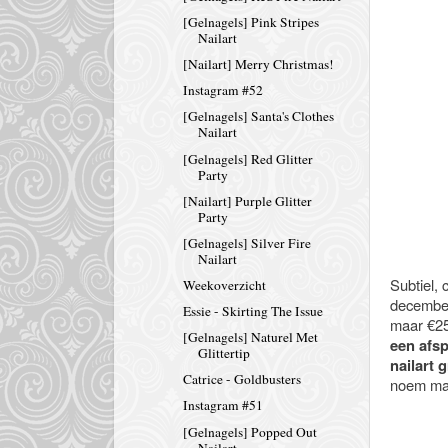
[Gelnagels] Pink Stripes
Nailart
[Nailart] Merry Christmas!
Instagram #52
[Gelnagels] Santa's Clothes
Nailart
[Gelnagels] Red Glitter
Party
[Nailart] Purple Glitter
Party
[Gelnagels] Silver Fire
Nailart
Subtiel, 
Weekoverzicht
decemberm
Essie - Skirting The Issue
maar €25,
[Gelnagels] Naturel Met
een afsp
Glittertip
nailart g
Catrice - Goldbusters
noem ma
Instagram #51
[Gelnagels] Popped Out
Nailart