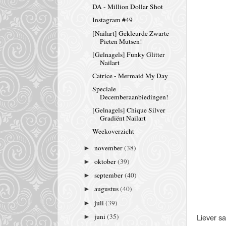
DA - Million Dollar Shot
Instagram #49
[Nailart] Gekleurde Zwarte
Pieten Mutsen!
[Gelnagels] Funky Glitter
Nailart
Catrice - Mermaid My Day
Speciale
Decemberaanbiedingen!
[Gelnagels] Chique Silver
Gradiënt Nailart
Weekoverzicht
november
(38)
►
oktober
(39)
►
september
(40)
►
augustus
(40)
►
juli
(39)
►
Liever s
juni
(35)
►