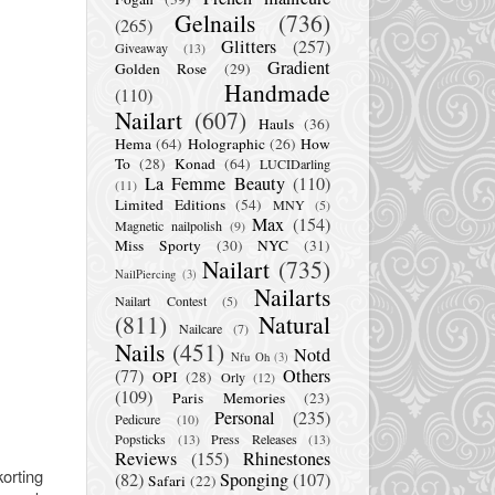
Gelnails
(736)
(265)
Glitters
(257)
Giveaway
(13)
Gradient
Golden Rose
(29)
Handmade
(110)
Nailart
(607)
Hauls
(36)
Hema
(64)
Holographic
(26)
How
To
(28)
Konad
(64)
LUCIDarling
La Femme Beauty
(110)
(11)
Limited Editions
(54)
MNY
(5)
Max
(154)
Magnetic nailpolish
(9)
Miss Sporty
(30)
NYC
(31)
Nailart
(735)
NailPiercing
(3)
Nailarts
Nailart Contest
(5)
(811)
Natural
Nailcare
(7)
Nails
(451)
Notd
Nfu Oh
(3)
(77)
Others
OPI
(28)
Orly
(12)
(109)
Paris Memories
(23)
Personal
(235)
Pedicure
(10)
Popsticks
(13)
Press Releases
(13)
Reviews
(155)
Rhinestones
orting
(82)
Sponging
(107)
Safari
(22)