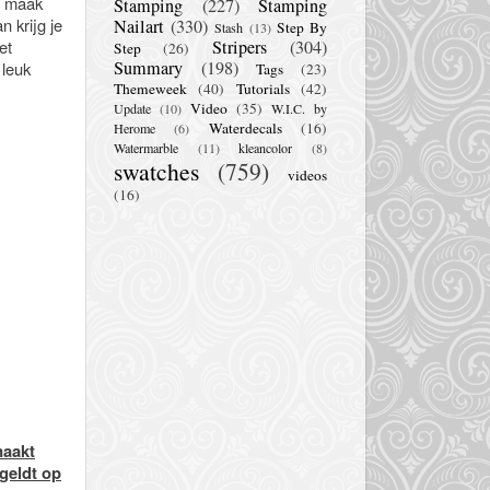
, maak
Stamping
(227)
Stamping
n krijg je
Nailart
(330)
Step By
Stash
(13)
et
Stripers
(304)
Step
(26)
Summary
(198)
 leuk
Tags
(23)
Themeweek
(40)
Tutorials
(42)
Video
(35)
Update
(10)
W.I.C. by
Waterdecals
(16)
Herome
(6)
Watermarble
(11)
kleancolor
(8)
swatches
(759)
videos
(16)
maakt
geldt op