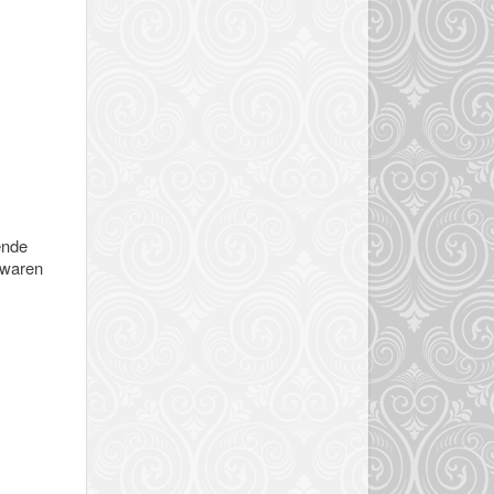
ende
 waren