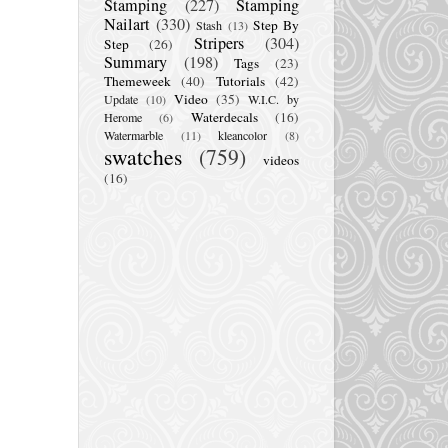
Stamping
(227)
Stamping
Nailart
(330)
Step By
Stash
(13)
Stripers
(304)
Step
(26)
Summary
(198)
Tags
(23)
Themeweek
(40)
Tutorials
(42)
Video
(35)
Update
(10)
W.I.C. by
Waterdecals
(16)
Herome
(6)
Watermarble
(11)
kleancolor
(8)
swatches
(759)
videos
(16)