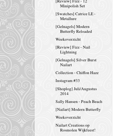
[Review] Fizz - 12
Minipolish Set
[Swatches] Catrice LE -
Metallure
[Gelnagels] Modern
Butterfly Reloaded
Weekoverzicht
[Review] Fizz - Nail
Lightning
[Gelnagels] Silver Burst
Nailart
Collection - Chiffon Haze
Instagram #33
[Shoplog] Juli/Augustus
2014
Sally Hansen - Peach Beach
[Nailart] Modern Butterfly
Weekoverzicht
Nailart Creations op
Rosmolen Wijkfeest!