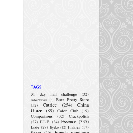
TAGS
31 day nail challenge
(32)
Born Pretty Store
Advertorials
(4)
Catrice
(254)
China
(52)
Glaze
(89)
Color Club
(19)
Comparisons
(32)
Crackpolish
Essence
(335)
(27)
E.L.F.
(34)
Essie
(29)
Flakies
(17)
Eyeko
(12)
French manicure
Fogan
(39)