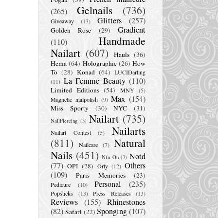
Gelnails
(736)
(265)
Glitters
(257)
Giveaway
(13)
Gradient
Golden Rose
(29)
Handmade
(110)
Nailart
(607)
Hauls
(36)
Hema
(64)
Holographic
(26)
How
To
(28)
Konad
(64)
LUCIDarling
La Femme Beauty
(110)
(11)
Limited Editions
(54)
MNY
(5)
Max
(154)
Magnetic nailpolish
(9)
Miss Sporty
(30)
NYC
(31)
Nailart
(735)
NailPiercing
(3)
Nailarts
Nailart Contest
(5)
(811)
Natural
Nailcare
(7)
Nails
(451)
Notd
Nfu Oh
(3)
(77)
Others
OPI
(28)
Orly
(12)
(109)
Paris Memories
(23)
Personal
(235)
Pedicure
(10)
Popsticks
(13)
Press Releases
(13)
Reviews
(155)
Rhinestones
(82)
Sponging
(107)
Safari
(22)