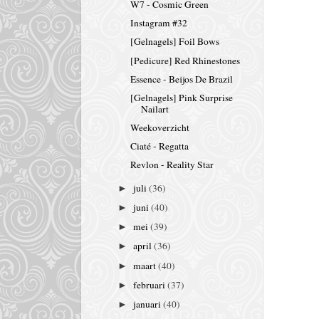
W7 - Cosmic Green
Instagram #32
[Gelnagels] Foil Bows
[Pedicure] Red Rhinestones
Essence - Beijos De Brazil
[Gelnagels] Pink Surprise
Nailart
Weekoverzicht
Ciaté - Regatta
Revlon - Reality Star
juli
(36)
►
juni
(40)
►
mei
(39)
►
april
(36)
►
maart
(40)
►
februari
(37)
►
januari
(40)
►