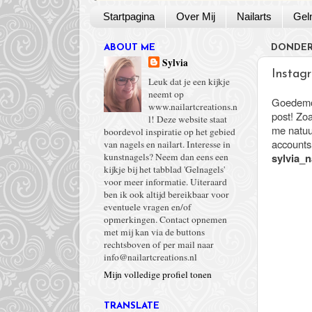
Startpagina
Over Mij
Nailarts
Gel
ABOUT ME
DONDER
Sylvia
Instag
Leuk dat je een kijkje
neemt op
Goedemor
www.nailartcreations.n
post! Zo
l! Deze website staat
me natuur
boordevol inspiratie op het gebied
accounts
van nagels en nailart. Interesse in
sylvia_n
kunstnagels? Neem dan eens een
kijkje bij het tabblad 'Gelnagels'
voor meer informatie. Uiteraard
ben ik ook altijd bereikbaar voor
eventuele vragen en/of
opmerkingen. Contact opnemen
met mij kan via de buttons
rechtsboven of per mail naar
info@nailartcreations.nl
Mijn volledige profiel tonen
TRANSLATE