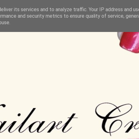
liver its services and to analyze traffic. Your IP address and u
rmance and security metrics to ensure quality of service, gene
buse.