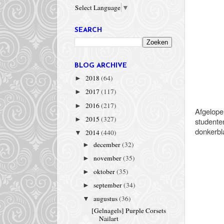
Select Language
▼
SEARCH
BLOG ARCHIVE
2018
(64)
►
2017
(117)
►
2016
(217)
►
Afgelope
2015
(327)
►
studente
donkerbla
2014
(440)
▼
december
(32)
►
november
(35)
►
oktober
(35)
►
september
(34)
►
augustus
(36)
▼
[Gelnagels] Purple Corsets
Nailart