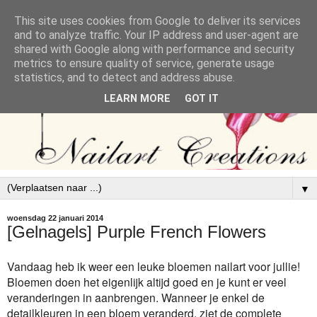
This site uses cookies from Google to deliver its services
and to analyze traffic. Your IP address and user-agent are
shared with Google along with performance and security
metrics to ensure quality of service, generate usage
statistics, and to detect and address abuse.
LEARN MORE
GOT IT
▼
woensdag 22 januari 2014
[Gelnagels] Purple French Flowers
Vandaag heb ik weer een leuke bloemen nailart voor jullie!
Bloemen doen het eigenlijk altijd goed en je kunt er veel
veranderingen in aanbrengen. Wanneer je enkel de
detailkleuren in een bloem veranderd, ziet de complete