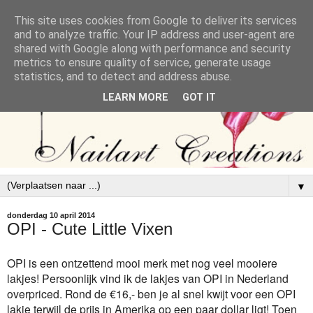
This site uses cookies from Google to deliver its services
and to analyze traffic. Your IP address and user-agent are
shared with Google along with performance and security
metrics to ensure quality of service, generate usage
statistics, and to detect and address abuse.
LEARN MORE
GOT IT
▼
donderdag 10 april 2014
OPI - Cute Little Vixen
OPI is een ontzettend mooi merk met nog veel mooiere
lakjes! Persoonlijk vind ik de lakjes van OPI in Nederland
overpriced. Rond de €16,- ben je al snel kwijt voor een OPI
lakje terwijl de prijs in Amerika op een paar dollar ligt! Toen