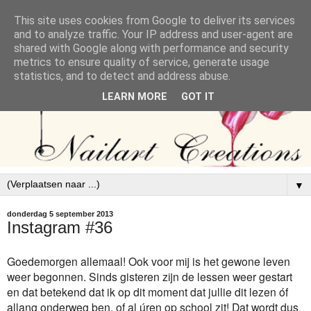
This site uses cookies from Google to deliver its services
and to analyze traffic. Your IP address and user-agent are
shared with Google along with performance and security
metrics to ensure quality of service, generate usage
statistics, and to detect and address abuse.
LEARN MORE
GOT IT
▼
donderdag 5 september 2013
Instagram #36
Goedemorgen allemaal! Ook voor mij is het gewone leven
weer begonnen. Sinds gisteren zijn de lessen weer gestart
en dat betekend dat ik op dit moment dat jullie dit lezen óf
allang onderweg ben, of al úren op school zit! Dat wordt dus