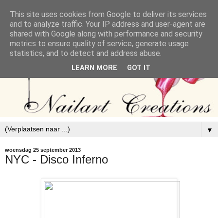
This site uses cookies from Google to deliver its services
and to analyze traffic. Your IP address and user-agent are
shared with Google along with performance and security
metrics to ensure quality of service, generate usage
statistics, and to detect and address abuse.
LEARN MORE
GOT IT
▼
woensdag 25 september 2013
NYC - Disco Inferno