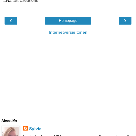
©Nailart Creations
‹
›
Homepage
Internetversie tonen
About Me
Sylvia