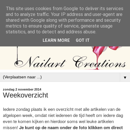
This site uses cookies from Google to deliver its services
and to analyze traffic. Your IP address and user-agent are
shared with Google along with performance and security
metrics to ensure quality of service, generate usage
statistics, and to detect and address abuse.
LEARN MORE
GOT IT
▼
zondag 2 november 2014
Weekoverzicht
Iedere zondag plaats ik een overzicht met alle artikelen van de
afgelopen week, omdat niet iedereen de tijd heeft om iedere dag
even te komen kijken en hierdoor soms wel leuke artikelen
missen!
Je kunt op de naam onder de foto klikken om direct