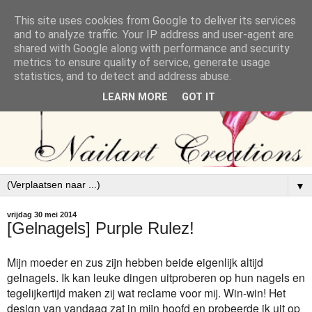
This site uses cookies from Google to deliver its services
and to analyze traffic. Your IP address and user-agent are
shared with Google along with performance and security
metrics to ensure quality of service, generate usage
statistics, and to detect and address abuse.
LEARN MORE
GOT IT
▼
vrijdag 30 mei 2014
[Gelnagels] Purple Rulez!
Mijn moeder en zus zijn hebben beide eigenlijk altijd
gelnagels. Ik kan leuke dingen uitproberen op hun nagels en
tegelijkertijd maken zij wat reclame voor mij. Win-win! Het
design van vandaag zat in mijn hoofd en probeerde ik uit op