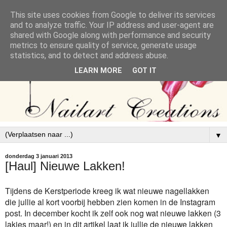
This site uses cookies from Google to deliver its services
and to analyze traffic. Your IP address and user-agent are
shared with Google along with performance and security
metrics to ensure quality of service, generate usage
statistics, and to detect and address abuse.
LEARN MORE
GOT IT
▼
donderdag 3 januari 2013
[Haul] Nieuwe Lakken!
Tijdens de Kerstperiode kreeg ik wat nieuwe nagellakken
die jullie al kort voorbij hebben zien komen in de Instagram
post. In december kocht ik zelf ook nog wat nieuwe lakken (3
lakjes maar!) en in dit artikel laat ik jullie de nieuwe lakken