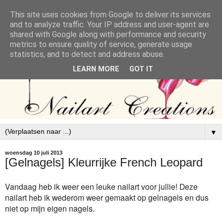
This site uses cookies from Google to deliver its services
and to analyze traffic. Your IP address and user-agent are
shared with Google along with performance and security
metrics to ensure quality of service, generate usage
statistics, and to detect and address abuse.
LEARN MORE
GOT IT
▼
woensdag 10 juli 2013
[Gelnagels] Kleurrijke French Leopard
Vandaag heb ik weer een leuke nailart voor jullie! Deze
nailart heb ik wederom weer gemaakt op gelnagels en dus
niet op mijn eigen nagels.