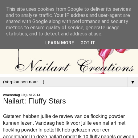
This site uses cookies from Google to deliver its services
and to analyze traffic. Your IP address and user-agent are
shared with Google along with performance and security
metrics to ensure quality of service, generate usage
statistics, and to detect and address abuse.
LEARN MORE
GOT IT
▼
woensdag 19 juni 2013
Nailart: Fluffy Stars
Gisteren hebben jullie de review van de flocking powder
kunnen lezen. Vandaag heb ik voor jullie een nailart met
flocking powder in petto! Ik heb gekozen voor een
accentnagel in deze nailart omdat ik 10 fluffy nagels gewoon