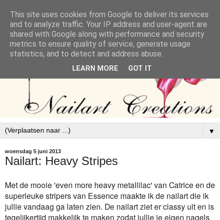
This site uses cookies from Google to deliver its services
and to analyze traffic. Your IP address and user-agent are
shared with Google along with performance and security
metrics to ensure quality of service, generate usage
statistics, and to detect and address abuse.
LEARN MORE
GOT IT
▼
woensdag 5 juni 2013
Nailart: Heavy Stripes
Met de mooie 'even more heavy metallilac' van Catrice en de
superleuke stripers van Essence maakte ik de nailart die ik
jullie vandaag ga laten zien. De nailart ziet er classy uit en is
tegelijkertijd makkelijk te maken zodat jullie je eigen nagels