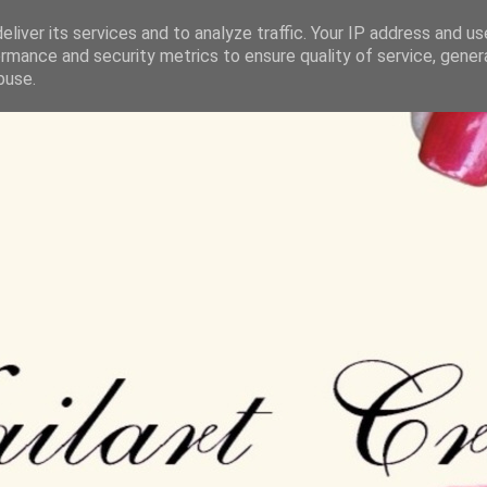
liver its services and to analyze traffic. Your IP address and u
rmance and security metrics to ensure quality of service, gene
buse.