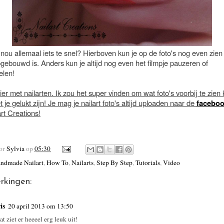
nou allemaal iets te snel? Hierboven kun je op de foto's nog even zie
pgebouwd is. Anders kun je altijd nog even het filmpje pauzeren of
elen!
ier met nailarten. Ik zou het super vinden om wat foto's voorbij te zie
 je gelukt zijn! Je mag je nailart foto's altijd uploaden naar de
facebo
rt Creations!
oor
Sylvia
op
05:30
ndmade Nailart
,
How To
,
Nailarts
,
Step By Step
,
Tutorials
,
Video
rkingen:
is
20 april 2013 om 13:50
at ziet er heeeel erg leuk uit!