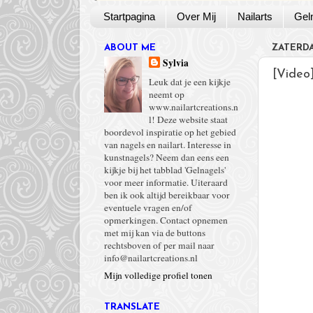
Startpagina
Over Mij
Nailarts
Gel
ABOUT ME
ZATERDA
Sylvia
[Video]
Leuk dat je een kijkje
neemt op
www.nailartcreations.n
l! Deze website staat
boordevol inspiratie op het gebied
van nagels en nailart. Interesse in
kunstnagels? Neem dan eens een
kijkje bij het tabblad 'Gelnagels'
voor meer informatie. Uiteraard
ben ik ook altijd bereikbaar voor
eventuele vragen en/of
opmerkingen. Contact opnemen
met mij kan via de buttons
rechtsboven of per mail naar
info@nailartcreations.nl
Mijn volledige profiel tonen
TRANSLATE