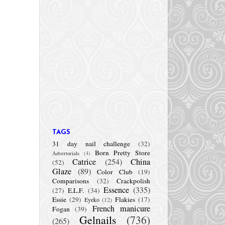
TAGS
31 day nail challenge
(32)
Born Pretty Store
Advertorials
(4)
Catrice
(254)
China
(52)
Glaze
(89)
Color Club
(19)
Comparisons
(32)
Crackpolish
Essence
(335)
(27)
E.L.F.
(34)
Essie
(29)
Flakies
(17)
Eyeko
(12)
French manicure
Fogan
(39)
Gelnails
(736)
(265)