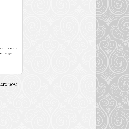
lezen en zo
aar eigen
ere post