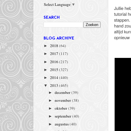
Select Language
▼
Jullie h
tutorial 
SEARCH
stappen. 
hand zou 
altijd ku
opnieuw 
BLOG ARCHIVE
2018
(64)
►
2017
(117)
►
2016
(217)
►
2015
(327)
►
2014
(440)
►
2013
(465)
▼
december
(39)
►
november
(38)
►
oktober
(39)
►
september
(40)
►
augustus
(40)
►