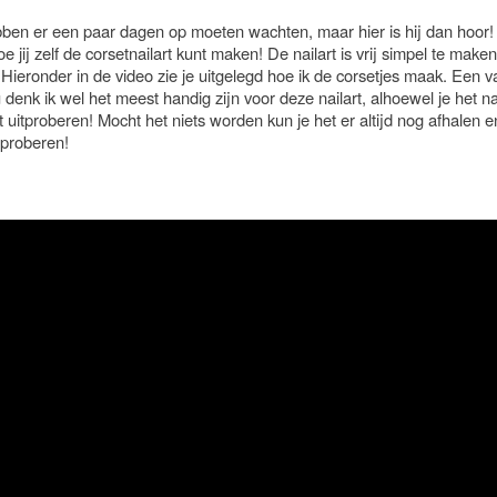
ebben er een paar dagen op moeten wachten, maar hier is hij dan hoor
hoe jij zelf de corsetnailart kunt maken! De nailart is vrij simpel te maken
Hieronder in de video zie je uitgelegd hoe ik de corsetjes maak. Een v
denk ik wel het meest handig zijn voor deze nailart, alhoewel je het na
nt uitproberen! Mocht het niets worden kun je het er altijd nog afhalen e
proberen!