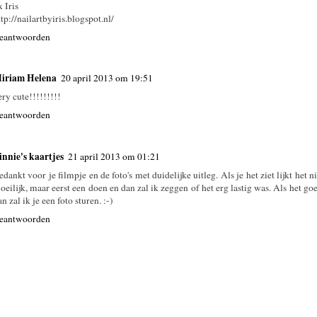
x Iris
ttp://nailartbyiris.blogspot.nl/
eantwoorden
iriam Helena
20 april 2013 om 19:51
ery cute!!!!!!!!!
eantwoorden
innie's kaartjes
21 april 2013 om 01:21
edankt voor je filmpje en de foto's met duidelijke uitleg. Als je het ziet lijkt het n
oeilijk, maar eerst een doen en dan zal ik zeggen of het erg lastig was. Als het goe
n zal ik je een foto sturen. :-)
eantwoorden