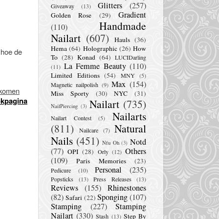
Glitters
(257)
Giveaway
(13)
Gradient
Golden Rose
(29)
Handmade
(110)
Nailart
(607)
Hauls
(36)
Hema
(64)
Holographic
(26)
How
n hoe de
To
(28)
Konad
(64)
LUCIDarling
La Femme Beauty
(110)
(11)
Limited Editions
(54)
MNY
(5)
Max
(154)
Magnetic nailpolish
(9)
n komen
Miss Sporty
(30)
NYC
(31)
okpagina
Nailart
(735)
NailPiercing
(3)
Nailarts
Nailart Contest
(5)
(811)
Natural
Nailcare
(7)
Nails
(451)
Notd
Nfu Oh
(3)
(77)
Others
OPI
(28)
Orly
(12)
(109)
Paris Memories
(23)
Personal
(235)
Pedicure
(10)
Popsticks
(13)
Press Releases
(13)
Reviews
(155)
Rhinestones
(82)
Sponging
(107)
Safari
(22)
Stamping
(227)
Stamping
Nailart
(330)
Step By
Stash
(13)