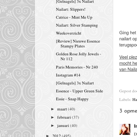
[Gelnagels] 3x Nailart
Nailart: Slippers!
Catrice - Mint Me Up
Nailart: Silver Stamping
Ging het 
Weekoverzicht
nailart o
[Review] Nieuwe Essence
terugspo
Stampy Plates
Golden Rose Jolly Jewels -
Veel plez
Nr 112
mocht het
Paris Memories - Nr 240
van Naila
Instagram #14
[Gelnagels] 3x Nailart
Gepost d
Essence - Upper Green Side
Essie - Snap Happy
Labels:
Ha
maart
(40)
►
3 opme
februari
(37)
►
januari
(40)
Ir
►
D
2012
(495)
►