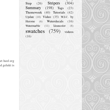
Stripers
(304)
Step
(26)
Summary
(198)
Tags
(23)
Themeweek
(40)
Tutorials
(42)
Video
(35)
Update
(10)
W.I.C. by
Waterdecals
(16)
Herome
(6)
Watermarble
(11)
kleancolor
(8)
swatches
(759)
videos
(16)
iet heel erg
d gelukt is