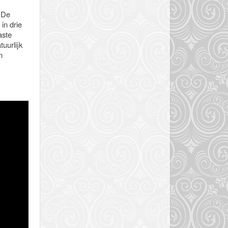
! De
 in drie
aste
tuurlijk
n