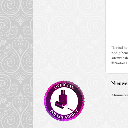
Ik vind he
nodig bean
site/websh
©Nailart 
Nieuwer
Abonnere