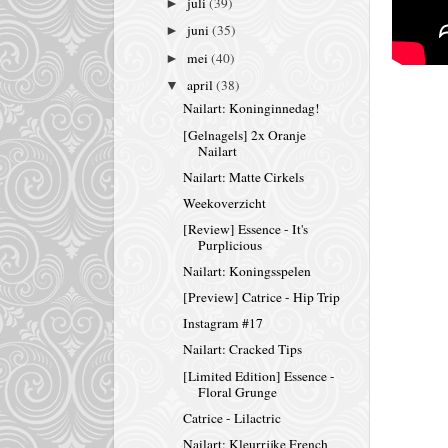
juli
(39)
►
juni
(35)
►
mei
(40)
►
april
(38)
▼
Nailart: Koninginnedag!
[Gelnagels] 2x Oranje
Nailart
Nailart: Matte Cirkels
Weekoverzicht
[Review] Essence - It's
Purplicious
Nailart: Koningsspelen
[Preview] Catrice - Hip Trip
Instagram #17
Nailart: Cracked Tips
[Limited Edition] Essence -
Floral Grunge
Catrice - Lilactric
Nailart: Kleurrijke French