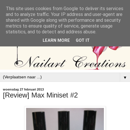
This site uses cookies from Google to deliver its services
and to analyze traffic. Your IP address and user-agent are
shared with Google along with performance and security
metrics to ensure quality of service, generate usage
statistics, and to detect and address abuse.
LEARN MORE
GOT IT
▼
woensdag 27 februari 2013
[Review] Max Miniset #2