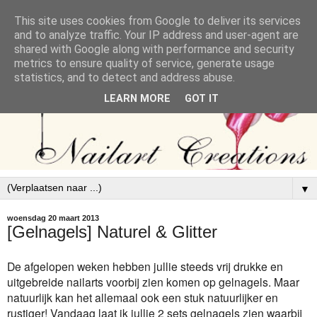
This site uses cookies from Google to deliver its services
and to analyze traffic. Your IP address and user-agent are
shared with Google along with performance and security
metrics to ensure quality of service, generate usage
statistics, and to detect and address abuse.
LEARN MORE
GOT IT
▼
woensdag 20 maart 2013
[Gelnagels] Naturel & Glitter
De afgelopen weken hebben jullie steeds vrij drukke en
uitgebreide nailarts voorbij zien komen op gelnagels. Maar
natuurlijk kan het allemaal ook een stuk natuurlijker en
rustiger! Vandaag laat ik jullie 2 sets gelnagels zien waarbij