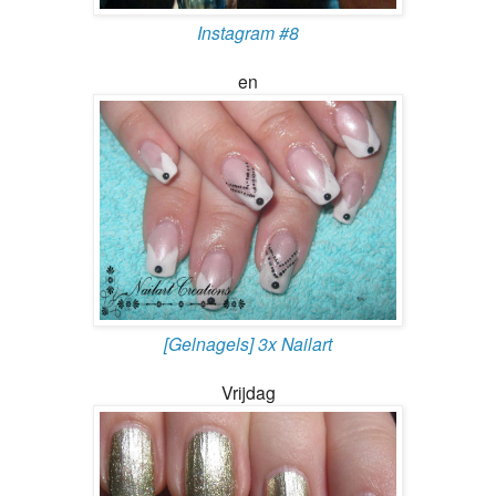
Instagram #8
en
[Gelnagels] 3x Nailart
Vrijdag