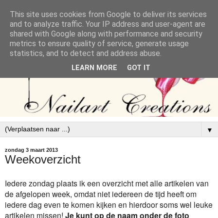
This site uses cookies from Google to deliver its services
and to analyze traffic. Your IP address and user-agent are
shared with Google along with performance and security
metrics to ensure quality of service, generate usage
statistics, and to detect and address abuse.
LEARN MORE
GOT IT
▼
zondag 3 maart 2013
Weekoverzicht
Iedere zondag plaats ik een overzicht met alle artikelen van
de afgelopen week, omdat niet iedereen de tijd heeft om
iedere dag even te komen kijken en hierdoor soms wel leuke
artikelen missen!
Je kunt op de naam onder de foto