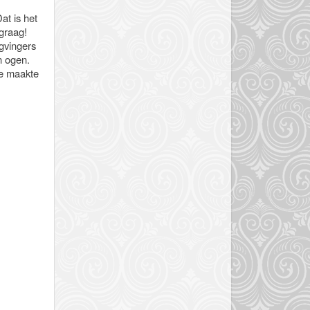
at is het
 graag!
ngvingers
n ogen.
ce maakte