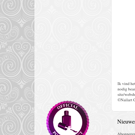
Ik vind he
nodig bean
site/websh
©Nailart 
Nieuwer
Abonnere