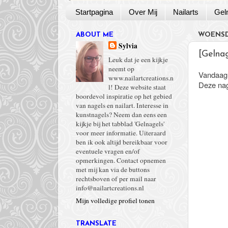
Startpagina
Over Mij
Nailarts
Gel
ABOUT ME
WOENSDA
Sylvia
[Gelnag
Leuk dat je een kijkje
neemt op
Vandaag h
www.nailartcreations.n
Deze nage
l! Deze website staat
boordevol inspiratie op het gebied
van nagels en nailart. Interesse in
kunstnagels? Neem dan eens een
kijkje bij het tabblad 'Gelnagels'
voor meer informatie. Uiteraard
ben ik ook altijd bereikbaar voor
eventuele vragen en/of
opmerkingen. Contact opnemen
met mij kan via de buttons
rechtsboven of per mail naar
info@nailartcreations.nl
Mijn volledige profiel tonen
TRANSLATE