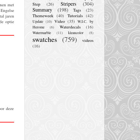
Stripers
(304)
Step
(26)
nnen met
Summary
(198)
Tags
(23)
 Engelse
Themeweek
(40)
Tutorials
(42)
al jaren
Video
(35)
de optie
Update
(10)
W.I.C. by
Waterdecals
(16)
Herome
(6)
Watermarble
(11)
kleancolor
(8)
swatches
(759)
videos
(16)
oor deze