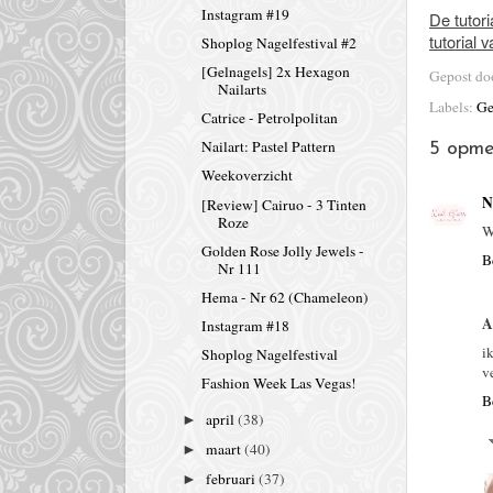
Instagram #19
De tutori
tutorial 
Shoplog Nagelfestival #2
[Gelnagels] 2x Hexagon
Gepost d
Nailarts
Labels:
Ge
Catrice - Petrolpolitan
Nailart: Pastel Pattern
5 opme
Weekoverzicht
N
[Review] Cairuo - 3 Tinten
Roze
W
Golden Rose Jolly Jewels -
B
Nr 111
Hema - Nr 62 (Chameleon)
A
Instagram #18
i
Shoplog Nagelfestival
v
Fashion Week Las Vegas!
B
april
(38)
►
maart
(40)
►
februari
(37)
►