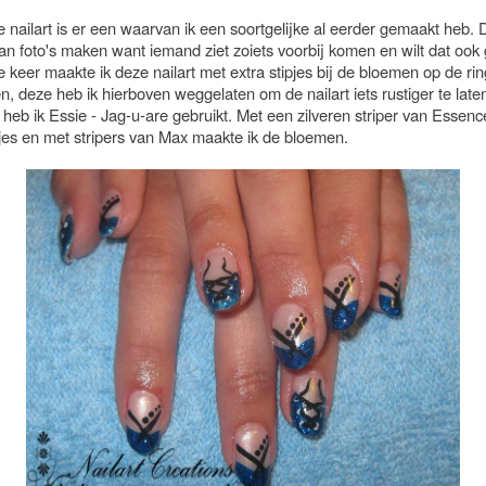
 nailart is er een waarvan ik een soortgelijke al eerder gemaakt heb. D
an foto's maken want iemand ziet zoiets voorbij komen en wilt dat ook
 keer maakte ik deze nailart met extra stipjes bij de bloemen op de ri
, deze heb ik hierboven weggelaten om de nailart iets rustiger te late
 heb ik Essie - Jag-u-are gebruikt. Met een zilveren striper van Essen
ntjes en met stripers van Max maakte ik de bloemen.