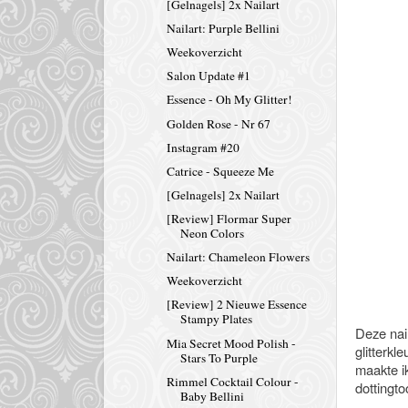
[Gelnagels] 2x Nailart
Nailart: Purple Bellini
Weekoverzicht
Salon Update #1
Essence - Oh My Glitter!
Golden Rose - Nr 67
Instagram #20
Catrice - Squeeze Me
[Gelnagels] 2x Nailart
[Review] Flormar Super
Neon Colors
Nailart: Chameleon Flowers
Weekoverzicht
[Review] 2 Nieuwe Essence
Stampy Plates
Deze nai
Mia Secret Mood Polish -
glitterkl
Stars To Purple
maakte i
Rimmel Cocktail Colour -
dottingto
Baby Bellini