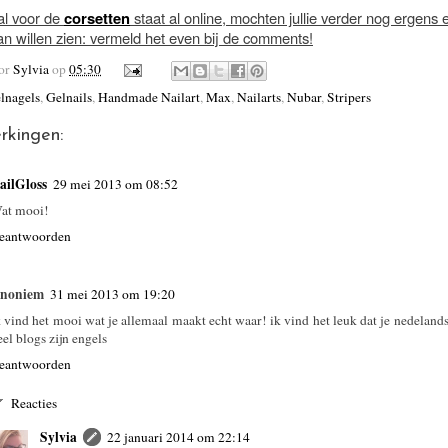
al voor de
corsetten
staat al online, mochten jullie verder nog ergens 
van willen zien: vermeld het even bij de comments!
oor
Sylvia
op
05:30
lnagels
,
Gelnails
,
Handmade Nailart
,
Max
,
Nailarts
,
Nubar
,
Stripers
rkingen:
ailGloss
29 mei 2013 om 08:52
at mooi!
eantwoorden
noniem
31 mei 2013 om 19:20
k vind het mooi wat je allemaal maakt echt waar! ik vind het leuk dat je nedeland
eel blogs zijn engels
eantwoorden
Reacties
Sylvia
22 januari 2014 om 22:14