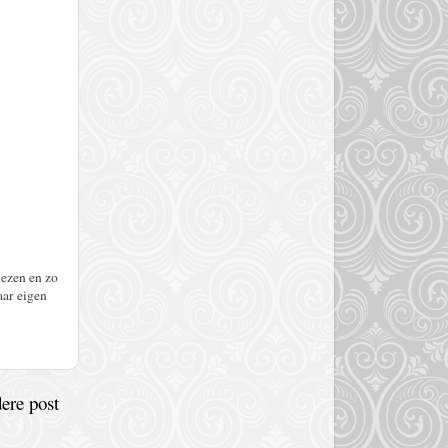
lezen en zo
aar eigen
ere post