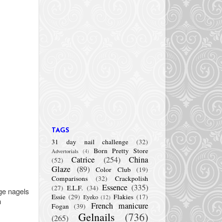
TAGS
31 day nail challenge
(32)
Born Pretty Store
Advertorials
(4)
Catrice
(254)
China
(52)
Glaze
(89)
Color Club
(19)
Comparisons
(32)
Crackpolish
Essence
(335)
(27)
E.L.F.
(34)
ge nagels
Essie
(29)
Flakies
(17)
Eyeko
(12)
n
French manicure
Fogan
(39)
Gelnails
(736)
(265)