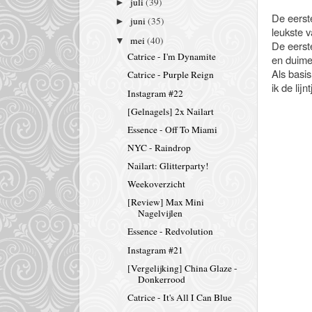
juli
(39)
►
De eerste
juni
(35)
►
leukste v
mei
(40)
▼
De eerste
Catrice - I'm Dynamite
en duimen
Als basis
Catrice - Purple Reign
ik de lij
Instagram #22
[Gelnagels] 2x Nailart
Essence - Off To Miami
NYC - Raindrop
Nailart: Glitterparty!
Weekoverzicht
[Review] Max Mini
Nagelvijlen
Essence - Redvolution
Instagram #21
[Vergelijking] China Glaze -
Donkerrood
Catrice - It's All I Can Blue