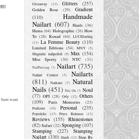
Glitters
(257)
Giveaway
(13)
een
Gradient
Golden Rose
(29)
Handmade
(110)
Nailart
(607)
Hauls
(36)
Hema
(64)
Holographic
(26)
How
To
(28)
Konad
(64)
LUCIDarling
La Femme Beauty
(110)
(11)
Limited Editions
(54)
MNY
(5)
Max
(154)
Magnetic nailpolish
(9)
Miss Sporty
(30)
NYC
(31)
Nailart
(735)
NailPiercing
(3)
Nailarts
Nailart Contest
(5)
(811)
Natural
Nailcare
(7)
Nails
(451)
Notd
Nfu Oh
(3)
(77)
Others
OPI
(28)
Orly
(12)
s bent want
(109)
Paris Memories
(23)
Personal
(235)
Pedicure
(10)
Popsticks
(13)
Press Releases
(13)
Reviews
(155)
Rhinestones
(82)
Sponging
(107)
Safari
(22)
Stamping
(227)
Stamping
Nailart
(330)
Step By
Stash
(13)