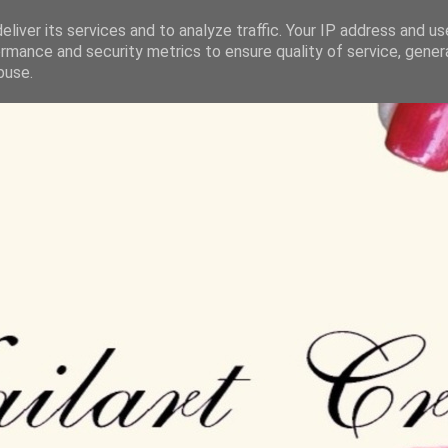
liver its services and to analyze traffic. Your IP address and u
rmance and security metrics to ensure quality of service, gene
buse.