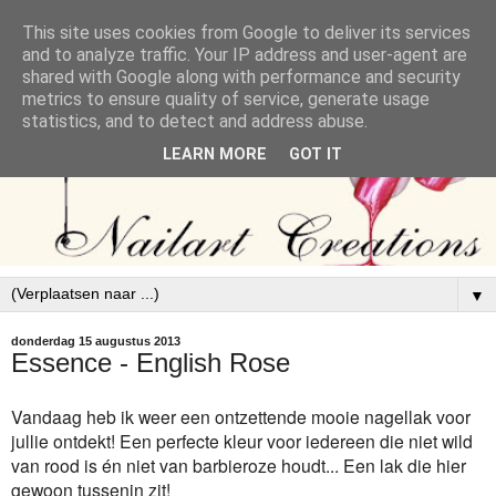
This site uses cookies from Google to deliver its services
and to analyze traffic. Your IP address and user-agent are
shared with Google along with performance and security
metrics to ensure quality of service, generate usage
statistics, and to detect and address abuse.
LEARN MORE
GOT IT
▼
donderdag 15 augustus 2013
Essence - English Rose
Vandaag heb ik weer een ontzettende mooie nagellak voor
jullie ontdekt! Een perfecte kleur voor iedereen die niet wild
van rood is én niet van barbieroze houdt... Een lak die hier
gewoon tussenin zit!