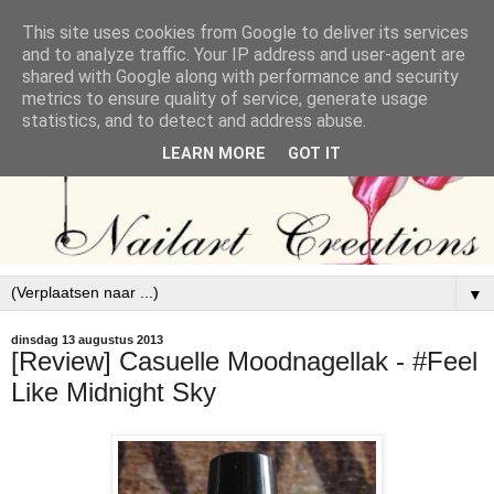
This site uses cookies from Google to deliver its services
and to analyze traffic. Your IP address and user-agent are
shared with Google along with performance and security
metrics to ensure quality of service, generate usage
statistics, and to detect and address abuse.
LEARN MORE
GOT IT
▼
dinsdag 13 augustus 2013
[Review] Casuelle Moodnagellak - #Feel
Like Midnight Sky